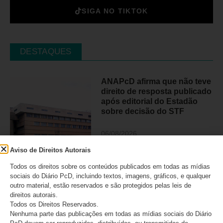
SIGA NO TIKTOK
DESTAQUES
ANAPcD afirma que não teve
direito de resposta publicado
após editorial do Estadão
sobre decisão do STF
06/08/2026
Aviso de Direitos Autorais
Todos os direitos sobre os conteúdos publicados em todas as mídias
Judiciário condenou médico
sociais do Diário PcD, incluindo textos, imagens, gráficos, e qualquer
que provocou perda de visão
outro material, estão reservados e são protegidos pelas leis de
em 21 pessoas em São Paulo
direitos autorais.
Todos os Direitos Reservados.
Nenhuma parte das publicações em todas as mídias sociais do Diário
05/08/2026