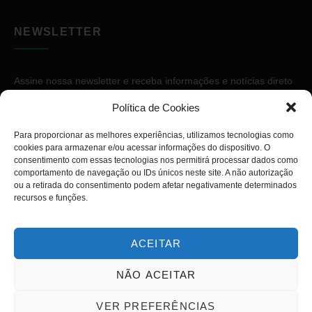
NEWSLETTER
Assine nossa newsletter e receba informações e notícias direto
no seu e-mail.
Política de Cookies
Para proporcionar as melhores experiências, utilizamos tecnologias como
cookies para armazenar e/ou acessar informações do dispositivo. O
consentimento com essas tecnologias nos permitirá processar dados como
comportamento de navegação ou IDs únicos neste site. A não autorização
ou a retirada do consentimento podem afetar negativamente determinados
ASSINAR
recursos e funções.
ACEITAR
NÃO ACEITAR
Copyright © 2026. Diário PcD. Todos os direitos reservados.
VER PREFERÊNCIAS