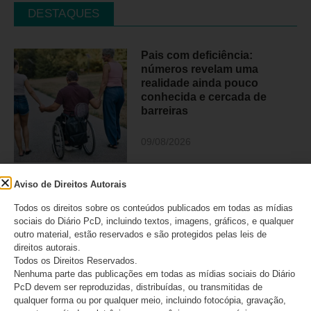
DESTAQUES
Pais com deficiência:
números revelam uma
realidade ainda pouco
conhecida e cercada de
barreiras
09/08/2026
Aviso de Direitos Autorais
Dia dos Pais: a dor silenciosa
dos pais que acompanham o
Todos os direitos sobre os conteúdos publicados em todas as mídias
tratamento dos filhos à
sociais do Diário PcD, incluindo textos, imagens, gráficos, e qualquer
distância
outro material, estão reservados e são protegidos pelas leis de
direitos autorais.
09/08/2026
Todos os Direitos Reservados.
Nenhuma parte das publicações em todas as mídias sociais do Diário
PcD devem ser reproduzidas, distribuídas, ou transmitidas de
qualquer forma ou por qualquer meio, incluindo fotocópia, gravação,