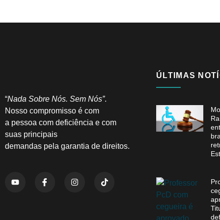
ÚLTIMAS NOTÍ
“
Nada Sobre Nós. Sem Nós”
.
Mo
Nosso compromisso é com
Ra
a pessoa com deficiência e com
en
suas principais
br
re
demandas pela garantia de direitos.
Es
Pr
ce
ap
Ti
de