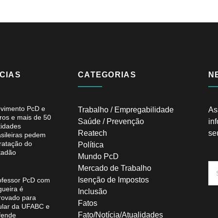
CIAS
CATEGORIAS
N
vimento PcD e
Trabalho / Empregabilidade
As
ros e mais de 50
Saúde / Prevenção
in
tidades
Reatech
se
asileiras pedem
tratação do
Política
tadão
Mundo PcD
Mercado de Trabalho
Isenção de Impostos
ofessor PcD com
gueira é
Inclusão
rovado para
Fatos
tular da UFABC e
Fato/Notícia/Atualidades
fende