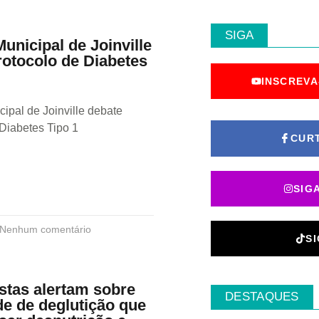
SIGA
nicipal de Joinville
rotocolo de Diabetes
INSCREVA
ipal de Joinville debate
Diabetes Tipo 1
CUR
SIG
Nenhum comentário
S
stas alertam sobre
DESTAQUES
de de deglutição que