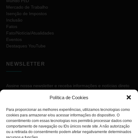
Mundo PcD
Mercado de Trabalho
Isenção de Impostos
Inclusão
Fatos
Fato/Notícia/Atualidades
Eventos
Destaques YouTube
NEWSLETTER
Assine nossa newsletter e receba informações e notícias direto
no seu e-mail.
Política de Cookies
Para proporcionar as melhores experiências, utilizamos tecnologias como
cookies para armazenar e/ou acessar informações do dispositivo. O
consentimento com essas tecnologias nos permitirá processar dados como
comportamento de navegação ou IDs únicos neste site. A não autorização
ou a retirada do consentimento podem afetar negativamente determinados
ASSINAR
recursos e funções.