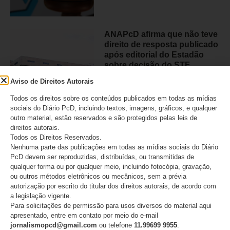
ANAPcD afirma que não teve
direito de resposta publicado
após editorial do Estadão
sobre decisão do STF
Aviso de Direitos Autorais
06/08/2026
Todos os direitos sobre os conteúdos publicados em todas as mídias
sociais do Diário PcD, incluindo textos, imagens, gráficos, e qualquer
outro material, estão reservados e são protegidos pelas leis de
direitos autorais.
Judiciário condenou médico
Todos os Direitos Reservados.
que provocou perda de visão
Nenhuma parte das publicações em todas as mídias sociais do Diário
em 21 pessoas em São Paulo
PcD devem ser reproduzidas, distribuídas, ou transmitidas de
qualquer forma ou por qualquer meio, incluindo fotocópia, gravação,
05/08/2026
ou outros métodos eletrônicos ou mecânicos, sem a prévia
autorização por escrito do titular dos direitos autorais, de acordo com
a legislação vigente.
Para solicitações de permissão para usos diversos do material aqui
apresentado, entre em contato por meio do e-mail
jornalismopcd@gmail.com
ou telefone
11.99699 9955
.