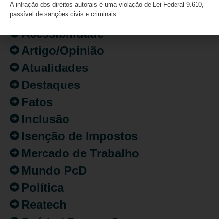
A infração dos direitos autorais é uma violação de Lei Federal 9.610,
CATEGORIAS
passível de sanções civis e criminais.
Acessibilidade
Artigo/Opinião
Atualidades
Destaques
Fatos
Inclusão
Isenção de Impostos
Mercado de Trabalho
Mundo PcD
Política
Reatech