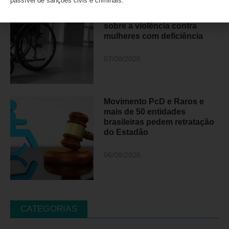
passível de sanções civis e criminais.
Lei Maria da Penha completa
20 anos e reforça alerta
sobre a violência contra
mulheres com deficiência
07/08/2026
Movimento PcD e Raros e
mais de 50 entidades
brasileiras pedem retratação
do Estadão
06/08/2026
CATEGORIAS