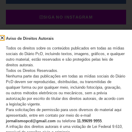
SIGA NO INSTAGRAM
SIGA NO TIKTOK
Aviso de Direitos Autorais
Todos os direitos sobre os conteúdos publicados em todas as mídias
sociais do Diário PcD, incluindo textos, imagens, gráficos, e qualquer
outro material, estão reservados e são protegidos pelas leis de
DESTAQUES
direitos autorais.
Todos os Direitos Reservados.
Nenhuma parte das publicações em todas as mídias sociais do Diário
O IMESC não acabou:
PcD devem ser reproduzidas, distribuídas, ou transmitidas de
decisão cria novas dúvidas
qualquer forma ou por qualquer meio, incluindo fotocópia, gravação,
para o IPVA PcD em São
ou outros métodos eletrônicos ou mecânicos, sem a prévia
Paulo
autorização por escrito do titular dos direitos autorais, de acordo com
a legislação vigente.
Para solicitações de permissão para usos diversos do material aqui
07/08/2026
apresentado, entre em contato por meio do e-mail
jornalismopcd@gmail.com
ou telefone
11.99699 9955
.
A infração dos direitos autorais é uma violação de Lei Federal 9.610,