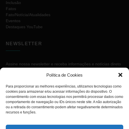
Inclusão
Fatos
Fato/Notícia/Atualidades
Eventos
Destaques YouTube
NEWSLETTER
Assine nossa newsletter e receba informações e notícias direto
no seu e-mail.
Política de Cookies
Para proporcionar as melhores experiências, utilizamos tecnologias como
cookies para armazenar e/ou acessar informações do dispositivo. O
consentimento com essas tecnologias nos permitirá processar dados como
comportamento de navegação ou IDs únicos neste site. A não autorização
ou a retirada do consentimento podem afetar negativamente determinados
ASSINAR
recursos e funções.