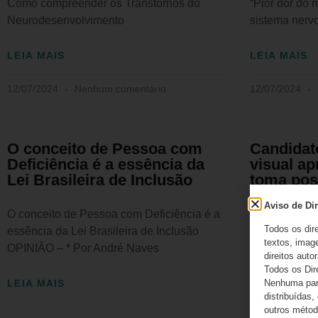
Como compreender os Transtornos do
“Pior dor do 
Neurodesenvolvimento
sistema nerv
LEIA MAIS
LEIA MAIS
12/07/2024
Nenhum comentário
12/07/2024
O conceito de Pessoa com
Candidat
Deficiência é a essência da
visual a
Lei Brasileira de Inclusão
toma pos
do TJSP
Aviso de Dir
O conceito de Pessoa com Deficiência é a
Todos os dir
Candidato co
essência da Lei Brasileira de Inclusão
textos, image
em concurso 
OPINIÃO – * Por André Naves
direitos autor
do TJSP
Todos os Dir
Nenhuma part
LEIA MAIS
distribuídas,
LEIA MAIS
outros método