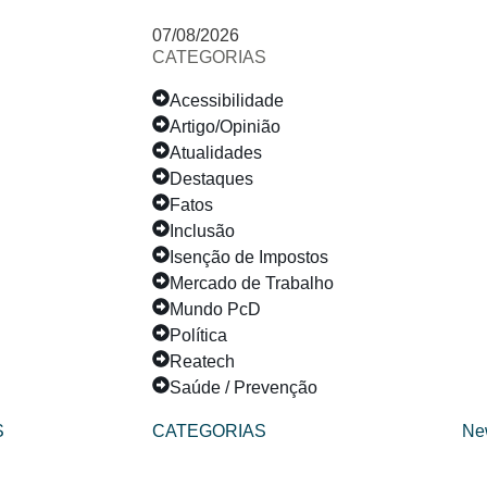
07/08/2026
CATEGORIAS
Acessibilidade
Artigo/Opinião
Atualidades
Destaques
Fatos
Inclusão
Isenção de Impostos
Mercado de Trabalho
Mundo PcD
Política
Reatech
Saúde / Prevenção
S
CATEGORIAS
Ne