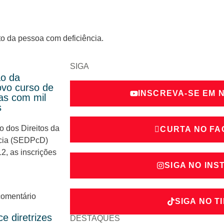
to da pessoa com deficiência.
SIGA
ão da
vo curso de
INSCREVA-SE EM 
ras com mil
s
o dos Direitos da
CURTA NO F
cia (SEDPcD)
2, as inscrições
SIGA NO IN
omentário
SIGA NO T
ce diretrizes
DESTAQUES