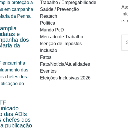
Trabalho / Empregabilidade
Ass
Saúde / Prevenção
inf
Reatech
e-m
Política
 amplia
Mundo PcD
idatas e
Mercado de Trabalho
ampanha dos
Isenção de Impostos
Maria da
Inclusão
Fatos
Fato/Notícia/Atualidades
Eventos
Eleições Inclusivas 2026
STF
unicado
o das ADIs
s chefes dos
a publicação