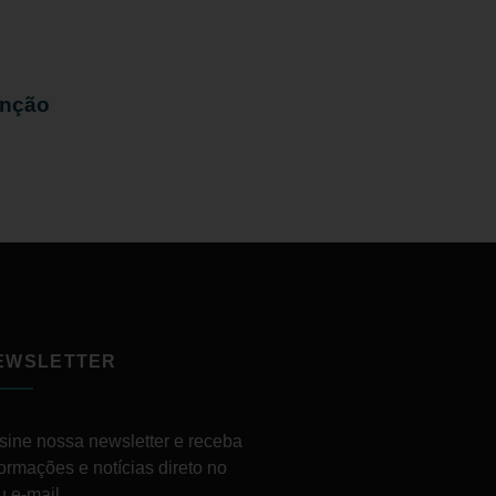
enção
EWSLETTER
sine nossa newsletter e receba
formações e notícias direto no
u e-mail.