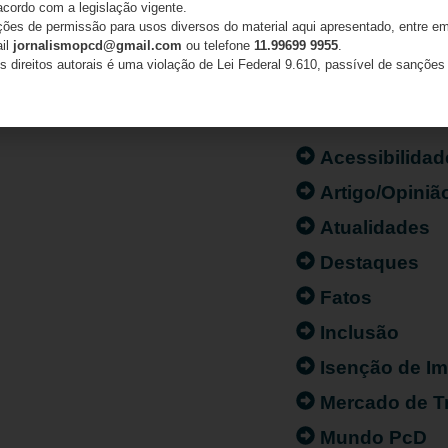
acordo com a legislação vigente.
ações de permissão para usos diversos do material aqui apresentado, entre em
ail
jornalismopcd@gmail.com
ou telefone
11.99699 9955
.
s direitos autorais é uma violação de Lei Federal 9.610, passível de sanções 
CATEGORIAS
Acessibilidad
Artigo/Opiniã
Atualidades
Destaques
Fatos
Inclusão
Isenção de I
Mercado de T
Mundo PcD