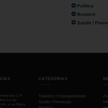
Política
Reatech
Saúde / Prev
CIAS
CATEGORIAS
N
nsiderada a 3ª
Trabalho / Empregabilidade
As
lhor Lei do
Saúde / Prevenção
in
ndo, a Lei Maria
Reatech
se