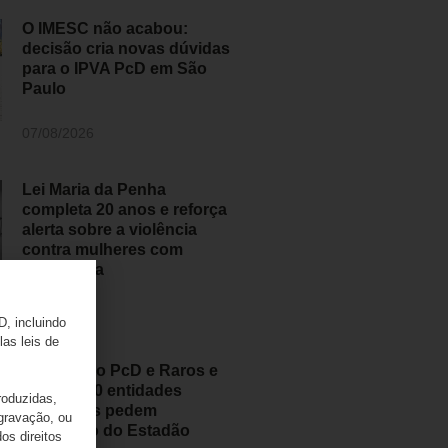
O IMESC não acabou:
decisão cria novas dúvidas
para o IPVA PcD em São
Paulo
07/08/2026
Lei Maria da Penha
completa 20 anos e reforça
alerta sobre a violência
contra mulheres com
deficiência
07/08/2026
D, incluindo
las leis de
Movimento PcD e Raros e
mais de 50 entidades
roduzidas,
brasileiras pedem
 gravação, ou
retratação do Estadão
os direitos