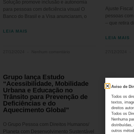
Solução promove inclusão e autonomia
Ajuste Fiscal
para pessoas com deficiência visual O
pessoas com 
Banco do Brasil e a Visa anunciaram, o
– que retira d
LEIA MAIS
LEIA MAIS
27/12/2024
Nenhum comentário
27/12/2024
Grupo lança Estudo
“Acessibilidade, Mobilidade
Aviso de Dir
Urbana e Educação no
Trânsito para Prevenção de
Todos os dir
Deficiências e do
textos, image
direitos autor
Aquecimento Global”
Todos os Dir
Nenhuma part
O Grupo Pessoa com Direitos Humanos/
distribuídas,
outros método
Planeta com Desenvolvimento Sustentável