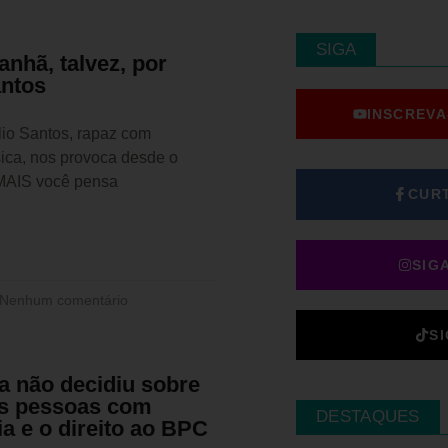
SIGA
nhã, talvez, por
antos
INSCREVA
lio Santos, rapaz com
ísica, nos provoca desde o
 MAIS você pensa
CUR
SIG
Nenhum comentário
S
a não decidiu sobre
as pessoas com
DESTAQUES
ia e o direito ao BPC