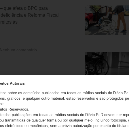
 – que afeta o BPC para
deficiência e Reforma Fiscal
ireitos às
Nenhum comentário
eitos Autorais
eitos sobre os conteúdos publicados em todas as mídias sociais do Diário Pc
ns, gráficos, e qualquer outro material, estão reservados e são protegidos pe
ais.
eitos Reservados.
e das publicações em todas as mídias sociais do Diário PcD devem ser rep
 ou transmitidas de qualquer forma ou por qualquer meio, incluindo fotocópia,
s eletrônicos ou mecânicos, sem a prévia autorização por escrito do titular d