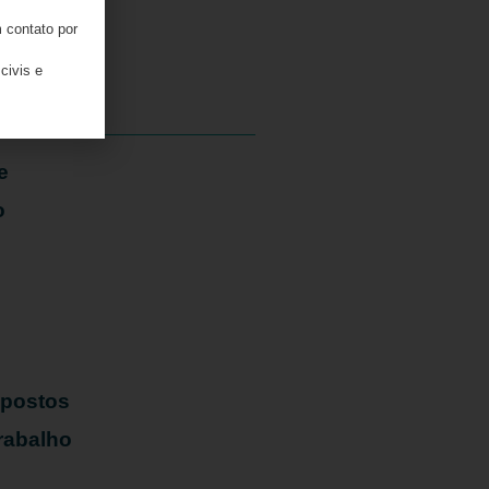
 contato por
06/08/2026
civis e
e
o
mpostos
rabalho