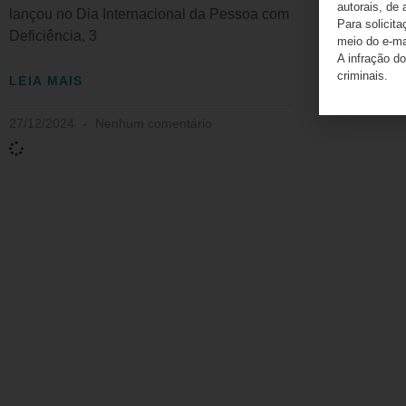
autorais, de 
lançou no Dia Internacional da Pessoa com
Para solicit
Deficiência, 3
meio do e-m
A infração do
criminais.
LEIA MAIS
27/12/2024
Nenhum comentário