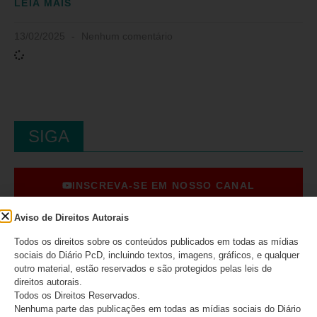
LEIA MAIS
13/02/2025
Nenhum comentário
SIGA
INSCREVA-SE EM NOSSO CANAL
Aviso de Direitos Autorais
Todos os direitos sobre os conteúdos publicados em todas as mídias
CURTA NO FACEBOOK
sociais do Diário PcD, incluindo textos, imagens, gráficos, e qualquer
outro material, estão reservados e são protegidos pelas leis de
direitos autorais.
SIGA NO INSTAGRAM
Todos os Direitos Reservados.
Nenhuma parte das publicações em todas as mídias sociais do Diário