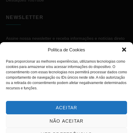
NEWSLETTER
Assine nossa newsletter e receba informações e notícias direto
no seu e-mail.
Política de Cookies
Para proporcionar as melhores experiências, utilizamos tecnologias como
cookies para armazenar e/ou acessar informações do dispositivo. O
consentimento com essas tecnologias nos permitirá processar dados como
comportamento de navegação ou IDs únicos neste site. A não autorização
ou a retirada do consentimento podem afetar negativamente determinados
ASSINAR
recursos e funções.
ACEITAR
NÃO ACEITAR
Copyright © 2026. Diário PcD. Todos os direitos reservados.