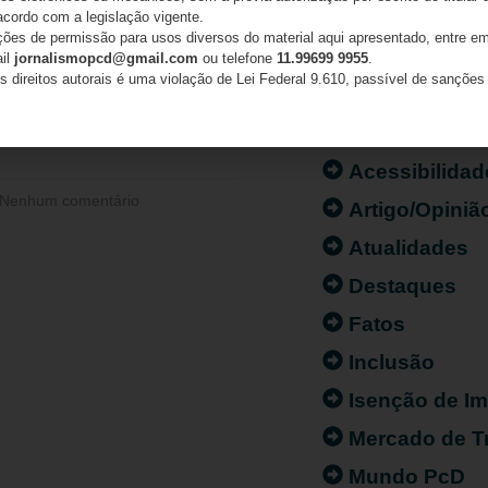
dade começa dentro de casa:
acordo com a legislação vigente.
ações de permissão para usos diversos do material aqui apresentado, entre em
r com pequenas ações pode
ail
jornalismopcd@gmail.com
ou telefone
11.99699 9955
.
rença para pessoas com
s direitos autorais é uma violação de Lei Federal 9.610, passível de sanções 
CATEGORIAS
Acessibilidad
Nenhum comentário
Artigo/Opiniã
Atualidades
Destaques
Fatos
Inclusão
Isenção de I
Mercado de T
Mundo PcD