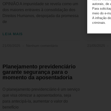
OPINIÃO A impunidade se revela como um
A acessibili
autorais, de 
Para solicit
dos maiores entraves à consolidação dos
adaptar o la
meio do e-m
Direitos Humanos, despojada da promessa
fazer a dife
A infração do
de
criminais.
LEIA MAIS
LEIA MAIS
21/05/2025
Nenhum comentário
21/05/2025
Planejamento previdenciário
garante segurança para o
momento da aposentadoria
O planejamento previdenciário é um serviço
que visa otimizar a aposentadoria, seja
para antecipá-la, aumentar o valor do
benefício