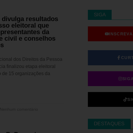
SIGA
ivulga resultados
so eleitoral que
epresentantes da
INSCREVA
 civil e conselhos
os
CUR
ional dos Direitos da Pessoa
ia finalizou etapa eleitoral
o de 15 organizações da
SIG
S
Nenhum comentário
DESTAQUES