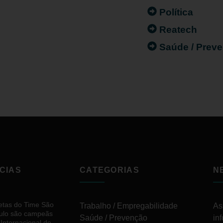
Política
Reatech
Saúde / Prev
CIAS
CATEGORIAS
N
letas do Time São
Trabalho / Empregabilidade
As
ulo são campeãs
Saúde / Prevenção
in
 Internacional de