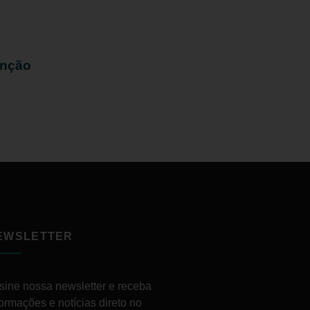
enção
EWSLETTER
sine nossa newsletter e receba
formações e notícias direto no