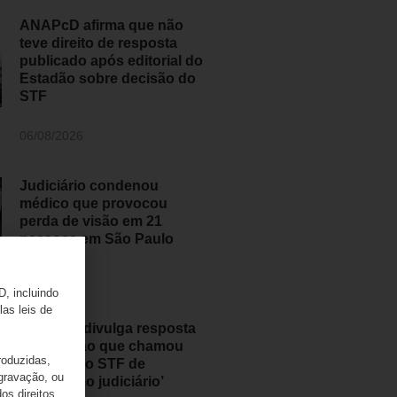
ANAPcD afirma que não
teve direito de resposta
publicado após editorial do
Estadão sobre decisão do
STF
06/08/2026
Judiciário condenou
médico que provocou
perda de visão em 21
pessoas em São Paulo
05/08/2026
D, incluindo
las leis de
ANAPcD divulga resposta
ao Estadão que chamou
roduzidas,
decisão do STF de
 gravação, ou
‘populismo judiciário’
os direitos