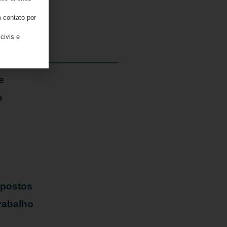
05/08/2026
 contato por
civis e
e
o
mpostos
rabalho