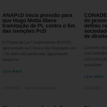
ANAPcD inicia pressão para
CONADE d
que Hugo Motta libere
do proces
tramitação de PL contra o fim
definiu r
das isenções PcD
sociedade
de direit
O Projeto de Lei Complementar 81/2025,
Conselho Nac
apresentado na Câmara dos Deputados em
com Deficiênc
7 de abril está paralisado, aguardando
com a eleiçã
despacho
sociedade
LEIA MAIS
LEIA MAIS
21/05/2025
Nenhum comentário
21/05/2025