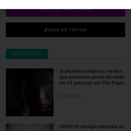
SIGA NO INSTAGRAM
SIGA NO TIKTOK
DESTAQUES
Judiciário condenou médico
que provocou perda de visão
em 21 pessoas em São Paulo
05/08/2026
ANAPcD divulga resposta ao