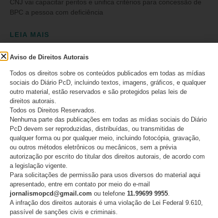
CNJ vai capacitar peritos e unifica critérios para concessão de
BPC a pessoa com deficiência
LEIA MAIS
Aviso de Direitos Autorais
04/08/2025
Nenhum comentário
Todos os direitos sobre os conteúdos publicados em todas as mídias
sociais do Diário PcD, incluindo textos, imagens, gráficos, e qualquer
outro material, estão reservados e são protegidos pelas leis de
direitos autorais.
Todos os Direitos Reservados.
Nenhuma parte das publicações em todas as mídias sociais do Diário
SIGA
PcD devem ser reproduzidas, distribuídas, ou transmitidas de
qualquer forma ou por qualquer meio, incluindo fotocópia, gravação,
ou outros métodos eletrônicos ou mecânicos, sem a prévia
autorização por escrito do titular dos direitos autorais, de acordo com
INSCREVA-SE EM NOSSO CANAL
a legislação vigente.
Para solicitações de permissão para usos diversos do material aqui
apresentado, entre em contato por meio do e-mail
jornalismopcd@gmail.com
ou telefone
11.99699 9955
.
CURTA NO FACEBOOK
A infração dos direitos autorais é uma violação de Lei Federal 9.610,
passível de sanções civis e criminais.