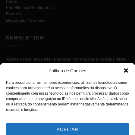
Fatos
Fato/Notícia/Atualidades
Eventos
Destaques YouTube
NEWSLETTER
Assine nossa newsletter e receba informações e notícias direto
no seu e-mail.
Política de Cookies
Para proporcionar as melhores experiências, utilizamos tecnologias como
cookies para armazenar e/ou acessar informações do dispositivo. O
consentimento com essas tecnologias nos permitirá processar dados como
comportamento de navegação ou IDs únicos neste site. A não autorização
ou a retirada do consentimento podem afetar negativamente determinados
ASSINAR
recursos e funções.
ACEITAR