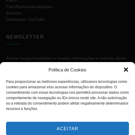
Fatos
Fato/Notícia/Atualidades
Eventos
Destaques YouTube
NEWSLETTER
Assine nossa newsletter e receba informações e notícias direto
no seu e-mail.
Política de Cookies
Para proporcionar as melhores experiências, utilizamos tecnologias como
cookies para armazenar e/ou acessar informações do dispositivo. O
consentimento com essas tecnologias nos permitirá processar dados como
comportamento de navegação ou IDs únicos neste site. A não autorização
ou a retirada do consentimento podem afetar negativamente determinados
ASSINAR
recursos e funções.
ACEITAR