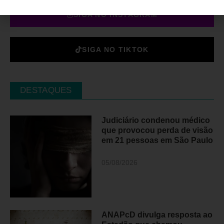
SIGA NO INSTAGRAM
SIGA NO TIKTOK
DESTAQUES
Judiciário condenou médico
que provocou perda de visão
em 21 pessoas em São Paulo
05/08/2026
ANAPcD divulga resposta ao