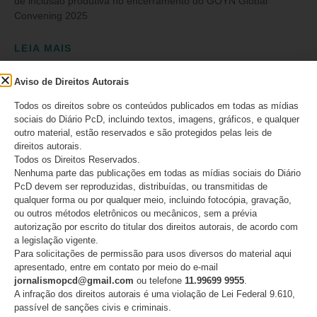
de inclusão produtiva no encerramento do GOYN Global
Convening 2025
LEIA MAIS
12/10/2025
Nenhum comentário
Aviso de Direitos Autorais
Todos os direitos sobre os conteúdos publicados em todas as mídias
sociais do Diário PcD, incluindo textos, imagens, gráficos, e qualquer
outro material, estão reservados e são protegidos pelas leis de
direitos autorais.
Todos os Direitos Reservados.
Nenhuma parte das publicações em todas as mídias sociais do Diário
SIGA
PcD devem ser reproduzidas, distribuídas, ou transmitidas de
qualquer forma ou por qualquer meio, incluindo fotocópia, gravação,
ou outros métodos eletrônicos ou mecânicos, sem a prévia
autorização por escrito do titular dos direitos autorais, de acordo com
INSCREVA-SE EM NOSSO CANAL
a legislação vigente.
Para solicitações de permissão para usos diversos do material aqui
apresentado, entre em contato por meio do e-mail
jornalismopcd@gmail.com
ou telefone
11.99699 9955
.
CURTA NO FACEBOOK
A infração dos direitos autorais é uma violação de Lei Federal 9.610,
passível de sanções civis e criminais.