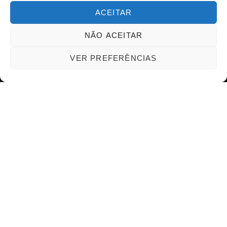
ACEITAR
ÚLTIMAS NOTÍCIAS
NÃO ACEITAR
VER PREFERÊNCIAS
Justiça Eleitoral amplia
proteção a candidatas e
eleitoras em campanha dos
20 anos da Lei Maria da
Penha
Presidente do STF
encaminha comunicado
sobre julgamento das ADIs
7779 e 7790 aos chefes dos
Poderes antes da publicação
do acórdão
CATEGORIAS