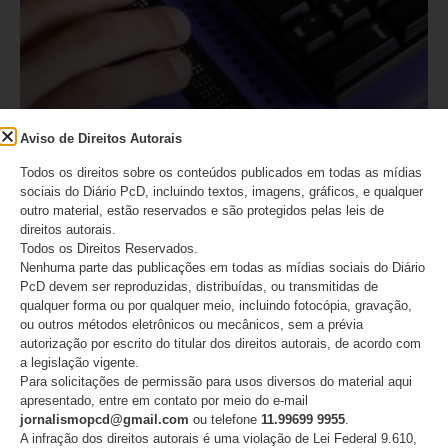
Aviso de Direitos Autorais
Todos os direitos sobre os conteúdos publicados em todas as mídias
Defensor público André Naves
sociais do Diário PcD, incluindo textos, imagens, gráficos, e qualquer
outro material, estão reservados e são protegidos pelas leis de
destaca desafios da acessibilidade
direitos autorais.
no Brasil
Todos os Direitos Reservados.
Nenhuma parte das publicações em todas as mídias sociais do Diário
PcD devem ser reproduzidas, distribuídas, ou transmitidas de
Defensor público André Naves destaca desafios da
qualquer forma ou por qualquer meio, incluindo fotocópia, gravação,
acessibilidade no Brasil
ou outros métodos eletrônicos ou mecânicos, sem a prévia
autorização por escrito do titular dos direitos autorais, de acordo com
LEIA MAIS
a legislação vigente.
Para solicitações de permissão para usos diversos do material aqui
apresentado, entre em contato por meio do e-mail
03/12/2025
Nenhum comentário
jornalismopcd@gmail.com
ou telefone
11.99699 9955
.
A infração dos direitos autorais é uma violação de Lei Federal 9.610,