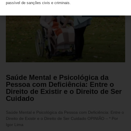
passível de sanções civis e criminais.
ARTIGO/OPINIÃO
Saúde Mental e Psicológica da
Pessoa com Deficiência: Entre o
Direito de Existir e o Direito de Ser
Cuidado
Saúde Mental e Psicológica da Pessoa com Deficiência: Entre o
Direito de Existir e o Direito de Ser Cuidado OPINIÃO – * Por
Igor Lima