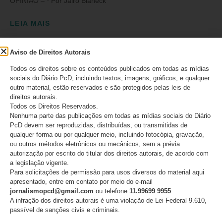
OPINIÃO – * Por Jairo Bianeck
LEIA MAIS
19/01/2026
Nenhum comentário
Aviso de Direitos Autorais
Todos os direitos sobre os conteúdos publicados em todas as mídias
sociais do Diário PcD, incluindo textos, imagens, gráficos, e qualquer
outro material, estão reservados e são protegidos pelas leis de
direitos autorais.
Todos os Direitos Reservados.
SIGA
Nenhuma parte das publicações em todas as mídias sociais do Diário
PcD devem ser reproduzidas, distribuídas, ou transmitidas de
qualquer forma ou por qualquer meio, incluindo fotocópia, gravação,
ou outros métodos eletrônicos ou mecânicos, sem a prévia
INSCREVA-SE EM NOSSO CANAL
autorização por escrito do titular dos direitos autorais, de acordo com
a legislação vigente.
Para solicitações de permissão para usos diversos do material aqui
apresentado, entre em contato por meio do e-mail
CURTA NO FACEBOOK
jornalismopcd@gmail.com
ou telefone
11.99699 9955
.
A infração dos direitos autorais é uma violação de Lei Federal 9.610,
passível de sanções civis e criminais.