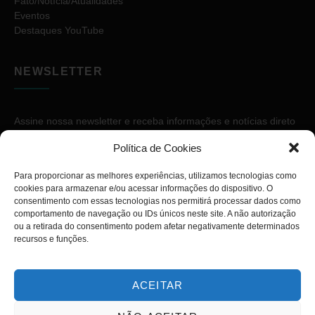
Fato/Notícia/Atualidades
Eventos
Destaques YouTube
NEWSLETTER
Assine nossa newsletter e receba informações e notícias direto
no seu e-mail.
Política de Cookies
Para proporcionar as melhores experiências, utilizamos tecnologias como
cookies para armazenar e/ou acessar informações do dispositivo. O
consentimento com essas tecnologias nos permitirá processar dados como
comportamento de navegação ou IDs únicos neste site. A não autorização
ou a retirada do consentimento podem afetar negativamente determinados
ASSINAR
recursos e funções.
ACEITAR