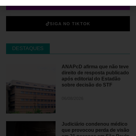
SIGA NO INSTAGRAM
SIGA NO TIKTOK
DESTAQUES
ANAPcD afirma que não teve
direito de resposta publicado
após editorial do Estadão
sobre decisão do STF
06/08/2026
Judiciário condenou médico
que provocou perda de visão