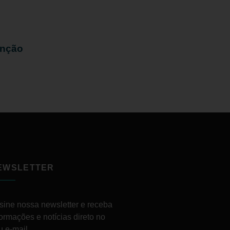
enção
EWSLETTER
sine nossa newsletter e receba
formações e notícias direto no
u e-mail.