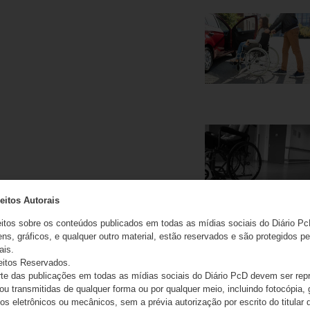
eitos Autorais
eitos sobre os conteúdos publicados em todas as mídias sociais do Diário Pc
ns, gráficos, e qualquer outro material, estão reservados e são protegidos pe
ais.
eitos Reservados.
e das publicações em todas as mídias sociais do Diário PcD devem ser rep
 ou transmitidas de qualquer forma ou por qualquer meio, incluindo fotocópia,
s eletrônicos ou mecânicos, sem a prévia autorização por escrito do titular d