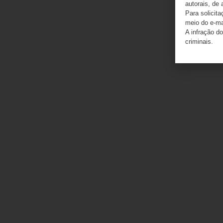
autorais, de 
Para solicit
meio do e-m
A infração do
criminais.