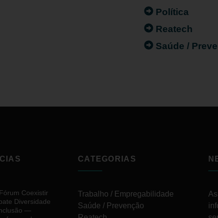
Política
Reatech
Saúde / Prev
CIAS
CATEGORIAS
N
 Fórum Coexistir
Trabalho / Empregabilidade
As
bate Diversidade
Saúde / Prevenção
in
Inclusão —
Reatech
se