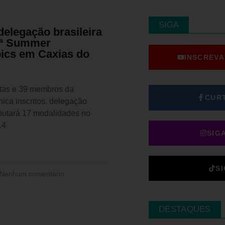
SIGA
delegação brasileira
4ª Summer
ics em Caxias do
INSCREVA
tas e 39 membros da
CUR
ica inscritos, delegação
sputará 17 modalidades no
14
SIG
S
Nenhum comentário
DESTAQUES