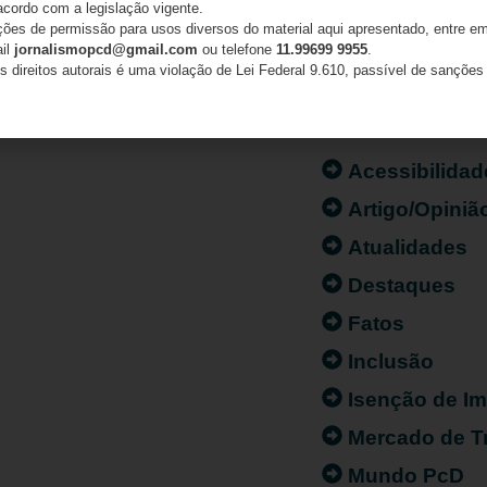
acordo com a legislação vigente.
ações de permissão para usos diversos do material aqui apresentado, entre em
ail
jornalismopcd@gmail.com
ou telefone
11.99699 9955
.
s direitos autorais é uma violação de Lei Federal 9.610, passível de sanções 
CATEGORIAS
Acessibilidad
Artigo/Opiniã
Atualidades
Destaques
Fatos
Inclusão
Isenção de I
Mercado de T
Mundo PcD