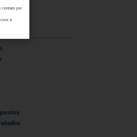
 contato por
06/08/2026
civis e
e
o
mpostos
rabalho