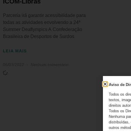
ICOM-Libras
Parceria irá garantir acessibilidade para
todas as atividades envolvendo a 24ª
Summer Deaflympics A Confederação
Brasileira de Desportos de Surdos
LEIA MAIS
06/03/2022
Nenhum comentário
Aviso de Dir
Todos os dir
textos, image
direitos autor
Todos os Dir
Nenhuma part
distribuídas,
outros método