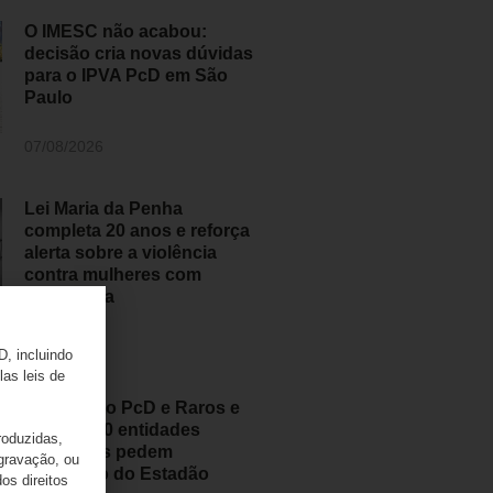
O IMESC não acabou:
decisão cria novas dúvidas
para o IPVA PcD em São
Paulo
07/08/2026
Lei Maria da Penha
completa 20 anos e reforça
alerta sobre a violência
contra mulheres com
deficiência
07/08/2026
D, incluindo
las leis de
Movimento PcD e Raros e
mais de 50 entidades
roduzidas,
brasileiras pedem
 gravação, ou
retratação do Estadão
os direitos