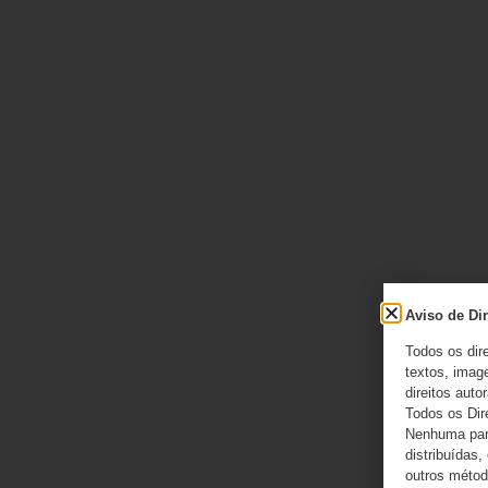
Aviso de Dir
Todos os dir
textos, image
direitos autor
Todos os Dir
Nenhuma part
distribuídas,
outros método