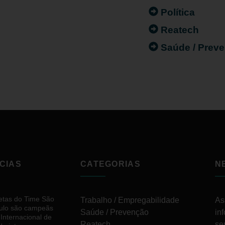
Política
Reatech
Saúde / Prev
CIAS
CATEGORIAS
N
letas do Time São
Trabalho / Empregabilidade
As
ulo são campeãs
Saúde / Prevenção
in
 Internacional de
Reatech
se