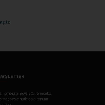
enção
EWSLETTER
sine nossa newsletter e receba
formações e notícias direto no
u e-mail.