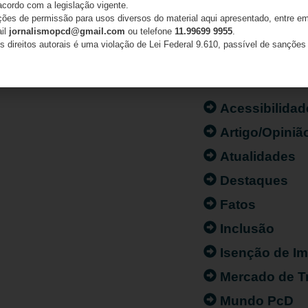
acordo com a legislação vigente.
ações de permissão para usos diversos do material aqui apresentado, entre em
ail
jornalismopcd@gmail.com
ou telefone
11.99699 9955
.
s direitos autorais é uma violação de Lei Federal 9.610, passível de sanções 
CATEGORIAS
Acessibilidad
Artigo/Opiniã
Atualidades
Destaques
Fatos
Inclusão
Isenção de I
Mercado de T
Mundo PcD