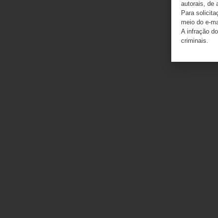
autorais, de 
Para solicit
meio do e-m
A infração do
criminais.