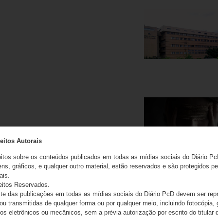
eitos Autorais
eitos sobre os conteúdos publicados em todas as mídias sociais do Diário Pc
ns, gráficos, e qualquer outro material, estão reservados e são protegidos pe
ais.
eitos Reservados.
e das publicações em todas as mídias sociais do Diário PcD devem ser rep
 ou transmitidas de qualquer forma ou por qualquer meio, incluindo fotocópia,
s eletrônicos ou mecânicos, sem a prévia autorização por escrito do titular d