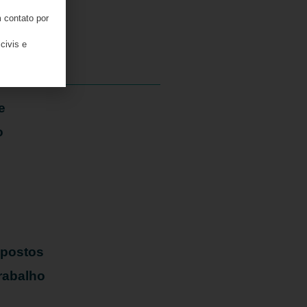
 contato por
05/08/2026
civis e
e
o
mpostos
rabalho