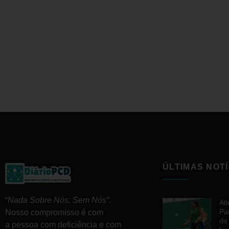
ÚLTIMAS NOTÍ
“
Nada Sobre Nós. Sem Nós”
.
At
Pa
Nosso compromisso é com
do
a pessoa com deficiência e com