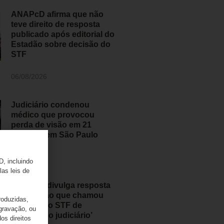
ANAPcD afirma que não
teve direito de resposta
publicado após editorial do
Estadão sobre decisão do
STF
06/08/2026
Judiciário condenou
médico que provocou
perda de visão em 21
pessoas em São Paulo
05/08/2026
D, incluindo
las leis de
ANAPcD divulga resposta
ao Estadão que chamou
roduzidas,
decisão do STF de
 gravação, ou
‘populismo judiciário’
os direitos