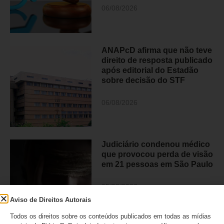
06/08/2026
ANAPcD afirma que não teve
direito de resposta publicado
após editorial do Estadão
sobre decisão do STF
06/08/2026
Judiciário condenou médico
que provocou perda de visão
em 21 pessoas em São Paulo
05/08/2026
Aviso de Direitos Autorais
Todos os direitos sobre os conteúdos publicados em todas as mídias