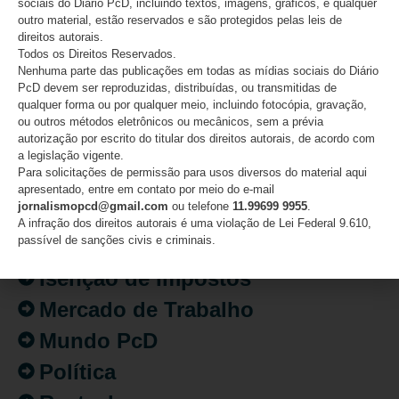
sociais do Diário PcD, incluindo textos, imagens, gráficos, e qualquer
outro material, estão reservados e são protegidos pelas leis de
direitos autorais.
CATEGORIAS
Todos os Direitos Reservados.
Nenhuma parte das publicações em todas as mídias sociais do Diário
Acessibilidade
PcD devem ser reproduzidas, distribuídas, ou transmitidas de
qualquer forma ou por qualquer meio, incluindo fotocópia, gravação,
Artigo/Opinião
ou outros métodos eletrônicos ou mecânicos, sem a prévia
autorização por escrito do titular dos direitos autorais, de acordo com
Atualidades
a legislação vigente.
Para solicitações de permissão para usos diversos do material aqui
Destaques
apresentado, entre em contato por meio do e-mail
jornalismopcd@gmail.com
ou telefone
11.99699 9955
.
Fatos
A infração dos direitos autorais é uma violação de Lei Federal 9.610,
passível de sanções civis e criminais.
Inclusão
Isenção de Impostos
Mercado de Trabalho
Mundo PcD
Política