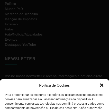
Política
Mundo PcD
Mercado de Trabalho
Isenção de Impostos
Inclusão
Fatos
Fato/Notícia/Atualidades
Eventos
Destaques YouTube
NEWSLETTER
Assine nossa newsletter e receba informações e notícias direto
no seu e-mail.
Política de Cookies
Para proporcionar as melhores experiências, utilizamos tecnologias como
cookies para armazenar e/ou acessar informações do dispositivo. O
consentimento com essas tecnologias nos permitirá processar dados como
comportamento de navegação ou IDs únicos neste site. A não autorização