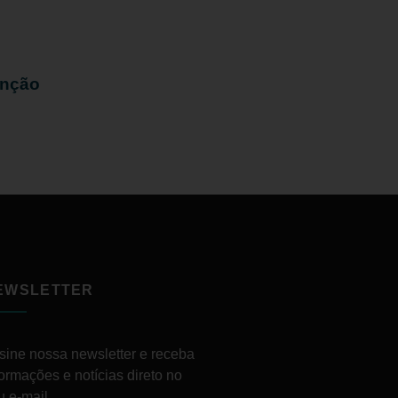
enção
EWSLETTER
sine nossa newsletter e receba
formações e notícias direto no
u e-mail.