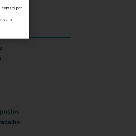
 contato por
05/08/2026
civis e
e
o
mpostos
rabalho