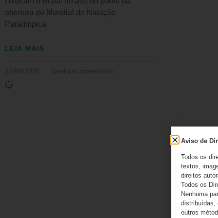
colocam o Brasil no alto do pódio na
abertura do Mundial de Natação
Paralímpica
LEIA MAIS
21/09/2025
Nenhum comentário
Aviso de Dir
Todos os dir
textos, image
direitos autor
Todos os Dir
Nenhuma part
distribuídas,
outros método