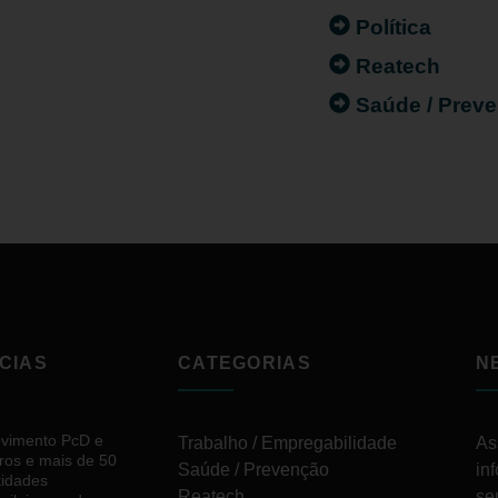
Política
Reatech
Saúde / Prev
CIAS
CATEGORIAS
N
vimento PcD e
Trabalho / Empregabilidade
As
ros e mais de 50
Saúde / Prevenção
in
tidades
Reatech
se