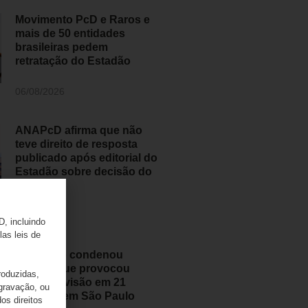
Movimento PcD e Raros e
mais de 50 entidades
brasileiras pedem
retratação do Estadão
06/08/2026
ANAPcD afirma que não
teve direito de resposta
publicado após editorial do
Estadão sobre decisão do
STF
06/08/2026
D, incluindo
las leis de
Judiciário condenou
médico que provocou
roduzidas,
perda de visão em 21
 gravação, ou
pessoas em São Paulo
os direitos