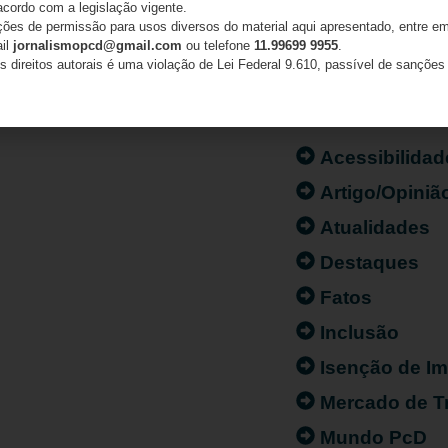
acordo com a legislação vigente.
ações de permissão para usos diversos do material aqui apresentado, entre em
ail
jornalismopcd@gmail.com
ou telefone
11.99699 9955
.
s direitos autorais é uma violação de Lei Federal 9.610, passível de sanções 
CATEGORIAS
Acessibilidad
Artigo/Opiniã
Atualidades
Destaques
Fatos
Inclusão
Isenção de I
Mercado de T
Mundo PcD