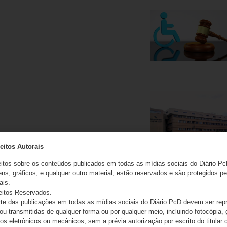
eitos Autorais
eitos sobre os conteúdos publicados em todas as mídias sociais do Diário Pc
ns, gráficos, e qualquer outro material, estão reservados e são protegidos pe
ais.
eitos Reservados.
e das publicações em todas as mídias sociais do Diário PcD devem ser rep
 ou transmitidas de qualquer forma ou por qualquer meio, incluindo fotocópia,
s eletrônicos ou mecânicos, sem a prévia autorização por escrito do titular d