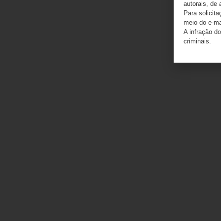
autorais, de 
Para solicit
meio do e-m
A infração do
criminais.