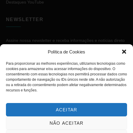
Destaques YouTube
NEWSLETTER
Assine nossa newsletter e receba informações e notícias direto
no seu e-mail.
Política de Cookies
Para proporcionar as melhores experiências, utilizamos tecnologias como
cookies para armazenar e/ou acessar informações do dispositivo. O
consentimento com essas tecnologias nos permitirá processar dados como
comportamento de navegação ou IDs únicos neste site. A não autorização
ou a retirada do consentimento podem afetar negativamente determinados
ASSINAR
recursos e funções.
ACEITAR
NÃO ACEITAR
Copyright © 2026. Diário PcD. Todos os direitos reservados.