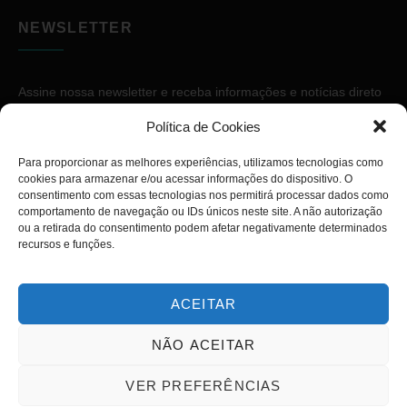
NEWSLETTER
Assine nossa newsletter e receba informações e notícias direto
no seu e-mail.
Política de Cookies
Para proporcionar as melhores experiências, utilizamos tecnologias como
cookies para armazenar e/ou acessar informações do dispositivo. O
consentimento com essas tecnologias nos permitirá processar dados como
comportamento de navegação ou IDs únicos neste site. A não autorização
ou a retirada do consentimento podem afetar negativamente determinados
ASSINAR
recursos e funções.
ACEITAR
NÃO ACEITAR
Copyright © 2026. Diário PcD. Todos os direitos reservados.
VER PREFERÊNCIAS