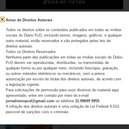
SIGA NO TIKTOK
Aviso de Direitos Autorais
DESTAQUES
Todos os direitos sobre os conteúdos publicados em todas as mídias
sociais do Diário PcD, incluindo textos, imagens, gráficos, e qualquer
outro material, estão reservados e são protegidos pelas leis de
Lei Maria da Penha completa
direitos autorais.
20 anos e reforça alerta
Todos os Direitos Reservados.
sobre a violência contra
Nenhuma parte das publicações em todas as mídias sociais do Diário
mulheres com deficiência
PcD devem ser reproduzidas, distribuídas, ou transmitidas de
qualquer forma ou por qualquer meio, incluindo fotocópia, gravação,
07/08/2026
ou outros métodos eletrônicos ou mecânicos, sem a prévia
autorização por escrito do titular dos direitos autorais, de acordo com
a legislação vigente.
Para solicitações de permissão para usos diversos do material aqui
apresentado, entre em contato por meio do e-mail
Movimento PcD e Raros e
jornalismopcd@gmail.com
ou telefone
11.99699 9955
.
mais de 50 entidades
A infração dos direitos autorais é uma violação de Lei Federal 9.610,
brasileiras pedem retratação
passível de sanções civis e criminais.
do Estadão
06/08/2026