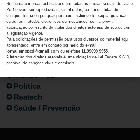
Nenhuma parte das publicações em todas as mídias sociais do Diário
Atualidades
PcD devem ser reproduzidas, distribuídas, ou transmitidas de
qualquer forma ou por qualquer meio, incluindo fotocópia, gravação,
Destaques
ou outros métodos eletrônicos ou mecânicos, sem a prévia
autorização por escrito do titular dos direitos autorais, de acordo com
Fatos
a legislação vigente.
Para solicitações de permissão para usos diversos do material aqui
Inclusão
apresentado, entre em contato por meio do e-mail
jornalismopcd@gmail.com
ou telefone
11.99699 9955
.
Isenção de Impostos
A infração dos direitos autorais é uma violação de Lei Federal 9.610,
Mercado de Trabalho
passível de sanções civis e criminais.
Mundo PcD
Política
Reatech
Saúde / Prevenção