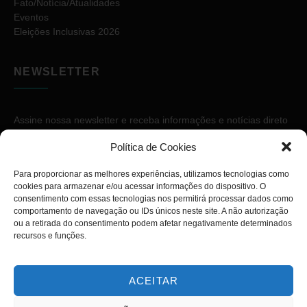
Fato/Notícia/Atualidades
Eventos
Eleições Inclusivas 2026
NEWSLETTER
Assine nossa newsletter e receba informações e notícias direto
no seu e-mail.
Política de Cookies
Para proporcionar as melhores experiências, utilizamos tecnologias como
cookies para armazenar e/ou acessar informações do dispositivo. O
consentimento com essas tecnologias nos permitirá processar dados como
comportamento de navegação ou IDs únicos neste site. A não autorização
ou a retirada do consentimento podem afetar negativamente determinados
ASSINAR
recursos e funções.
ACEITAR