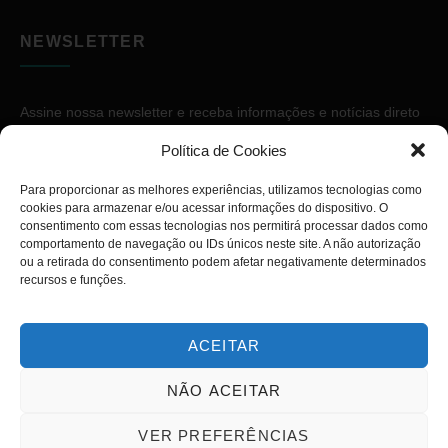
NEWSLETTER
Assine nossa newsletter e receba informações e notícias direto
no seu e-mail.
Política de Cookies
Para proporcionar as melhores experiências, utilizamos tecnologias como
cookies para armazenar e/ou acessar informações do dispositivo. O
consentimento com essas tecnologias nos permitirá processar dados como
comportamento de navegação ou IDs únicos neste site. A não autorização
ou a retirada do consentimento podem afetar negativamente determinados
ASSINAR
recursos e funções.
ACEITAR
NÃO ACEITAR
Copyright © 2026. Diário PcD. Todos os direitos reservados.
VER PREFERÊNCIAS