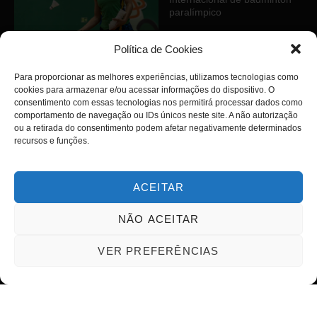
paralímpico
Política de Cookies
A conscientização avançou, a
Para proporcionar as melhores experiências, utilizamos tecnologias como
aceitação ainda não
cookies para armazenar e/ou acessar informações do dispositivo. O
consentimento com essas tecnologias nos permitirá processar dados como
comportamento de navegação ou IDs únicos neste site. A não autorização
ou a retirada do consentimento podem afetar negativamente determinados
recursos e funções.
CATEGORIAS
ACEITAR
Trabalho / Empregabilidade
NÃO ACEITAR
Saúde / Prevenção
Reatech
VER PREFERÊNCIAS
Política
Mundo PcD
Mercado de Trabalho
Isenção de Impostos