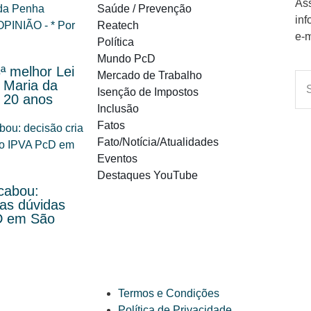
Ass
Saúde / Prevenção
inf
Reatech
e-m
Política
Mundo PcD
ª melhor Lei
Mercado de Trabalho
 Maria da
Isenção de Impostos
 20 anos
Inclusão
Fatos
Fato/Notícia/Atualidades
Eventos
Destaques YouTube
cabou:
vas dúvidas
D em São
Termos e Condições
Política de Privacidade