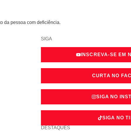
to da pessoa com deficiência.
SIGA
INSCREVA-SE EM 
CURTA NO FA
SIGA NO IN
SIGA NO T
DESTAQUES