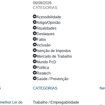
06/08/2026
CATEGORIAS
Acessibilidade
Artigo/Opinião
Atualidades
Destaques
Fatos
Inclusão
Isenção de Impostos
Mercado de Trabalho
Mundo PcD
Política
Reatech
Saúde / Prevenção
S
CATEGORIAS
Ne
Trabalho / Empregabilidade