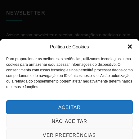
NEWSLETTER
Assine nossa newsletter e receba informações e notícias direto
no seu e-mail.
Política de Cookies
Para proporcionar as melhores experiências, utilizamos tecnologias como
cookies para armazenar e/ou acessar informações do dispositivo. O
consentimento com essas tecnologias nos permitirá processar dados como
comportamento de navegação ou IDs únicos neste site. A não autorização
ou a retirada do consentimento podem afetar negativamente determinados
ASSINAR
recursos e funções.
ACEITAR
NÃO ACEITAR
Copyright © 2026. Diário PcD. Todos os direitos reservados.
VER PREFERÊNCIAS