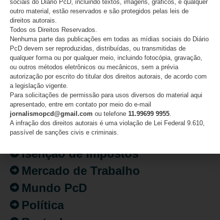
sociais do Diário PcD, incluindo textos, imagens, gráficos, e qualquer
outro material, estão reservados e são protegidos pelas leis de
direitos autorais.
CATEGORIAS
Todos os Direitos Reservados.
Nenhuma parte das publicações em todas as mídias sociais do Diário
Acessibilidade
PcD devem ser reproduzidas, distribuídas, ou transmitidas de
qualquer forma ou por qualquer meio, incluindo fotocópia, gravação,
Artigo/Opinião
ou outros métodos eletrônicos ou mecânicos, sem a prévia
autorização por escrito do titular dos direitos autorais, de acordo com
Atualidades
a legislação vigente.
Para solicitações de permissão para usos diversos do material aqui
Destaques
apresentado, entre em contato por meio do e-mail
jornalismopcd@gmail.com
ou telefone
11.99699 9955
.
Fatos
A infração dos direitos autorais é uma violação de Lei Federal 9.610,
passível de sanções civis e criminais.
Inclusão
Isenção de Impostos
Mercado de Trabalho
Mundo PcD
Política