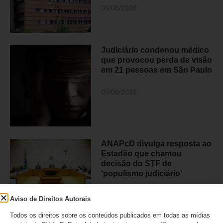
06/08/2026
Judiciário condenou médico
que provocou perda de visão
em 21 pessoas em São Paulo
05/08/2026
ANAPcD divulga resposta ao
Estadão que chamou
decisão do STF de
‘populismo judiciário’
05/08/2026
Aviso de Direitos Autorais
Todos os direitos sobre os conteúdos publicados em todas as mídias