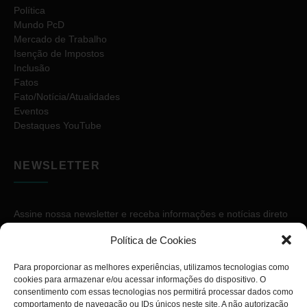
Política
Mundo PcD
Mercado de Trabalho
Isenção de Impostos
Inclusão
Fatos
Fato/Notícia/Atualidades
Eventos
Destaques YouTube
NEWSLETTER
Assine nossa newsletter e receba informações e notícias direto
no seu e-mail.
Política de Cookies
Para proporcionar as melhores experiências, utilizamos tecnologias como
cookies para armazenar e/ou acessar informações do dispositivo. O
consentimento com essas tecnologias nos permitirá processar dados como
comportamento de navegação ou IDs únicos neste site. A não autorização