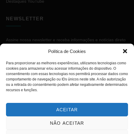
Destaques YouTube
NEWSLETTER
Assine nossa newsletter e receba informações e notícias direto
no seu e-mail.
Política de Cookies
Para proporcionar as melhores experiências, utilizamos tecnologias como
cookies para armazenar e/ou acessar informações do dispositivo. O
consentimento com essas tecnologias nos permitirá processar dados como
comportamento de navegação ou IDs únicos neste site. A não autorização
ou a retirada do consentimento podem afetar negativamente determinados
ASSINAR
recursos e funções.
ACEITAR
NÃO ACEITAR
Copyright © 2026. Diário PcD. Todos os direitos reservados.