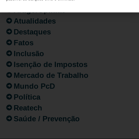
Artigo/Opinião
Atualidades
Destaques
Fatos
Inclusão
Isenção de Impostos
Mercado de Trabalho
Mundo PcD
Política
Reatech
Saúde / Prevenção