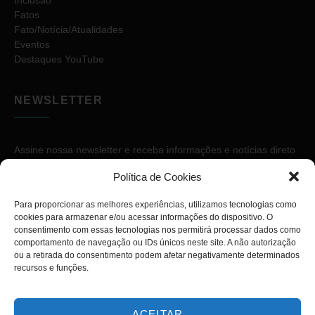
Fatos
Fato/Notícia/Atualidades
Eventos
Destaques YouTube
NEWSLETTER
Assine nossa newsletter e receba informações e notícias direto
no seu e-mail.
Política de Cookies
Para proporcionar as melhores experiências, utilizamos tecnologias como
cookies para armazenar e/ou acessar informações do dispositivo. O
consentimento com essas tecnologias nos permitirá processar dados como
comportamento de navegação ou IDs únicos neste site. A não autorização
ou a retirada do consentimento podem afetar negativamente determinados
ASSINAR
recursos e funções.
ACEITAR