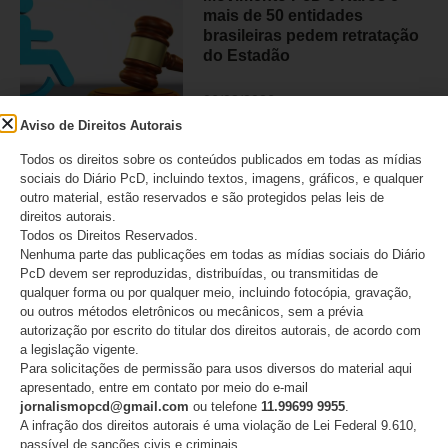
mais de 50 entidades
brasileiras pedem retratação
do Estadão
06/08/2026
Aviso de Direitos Autorais
Todos os direitos sobre os conteúdos publicados em todas as mídias
sociais do Diário PcD, incluindo textos, imagens, gráficos, e qualquer
ANAPcD afirma que não teve
outro material, estão reservados e são protegidos pelas leis de
direito de resposta publicado
direitos autorais.
após editorial do Estadão
Todos os Direitos Reservados.
sobre decisão do STF
Nenhuma parte das publicações em todas as mídias sociais do Diário
PcD devem ser reproduzidas, distribuídas, ou transmitidas de
06/08/2026
qualquer forma ou por qualquer meio, incluindo fotocópia, gravação,
ou outros métodos eletrônicos ou mecânicos, sem a prévia
autorização por escrito do titular dos direitos autorais, de acordo com
a legislação vigente.
Para solicitações de permissão para usos diversos do material aqui
apresentado, entre em contato por meio do e-mail
CATEGORIAS
jornalismopcd@gmail.com
ou telefone
11.99699 9955
.
A infração dos direitos autorais é uma violação de Lei Federal 9.610,
Acessibilidade
passível de sanções civis e criminais.