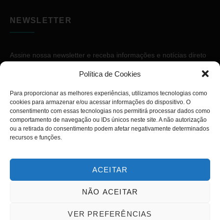
NEWSLETTER
Assine nossa newsletter e receba informações e notícias direto
no seu e-mail.
Política de Cookies
Para proporcionar as melhores experiências, utilizamos tecnologias como
cookies para armazenar e/ou acessar informações do dispositivo. O
consentimento com essas tecnologias nos permitirá processar dados como
comportamento de navegação ou IDs únicos neste site. A não autorização
ou a retirada do consentimento podem afetar negativamente determinados
ASSINAR
recursos e funções.
ACEITAR
NÃO ACEITAR
Copyright © 2026. Diário PcD. Todos os direitos reservados.
VER PREFERÊNCIAS