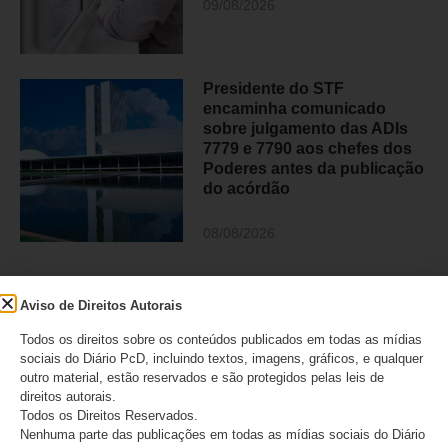
09/08/2026
Presidente do STF
encaminha comunicado
sobre julgamento das ADIs
7779 e 7790 aos chefes dos
Poderes antes da publicação
do acórdão
08/08/2026
Aviso de Direitos Autorais
CATEGORIAS
Todos os direitos sobre os conteúdos publicados em todas as mídias
Acessibilidade
sociais do Diário PcD, incluindo textos, imagens, gráficos, e qualquer
outro material, estão reservados e são protegidos pelas leis de
Artigo/Opinião
direitos autorais.
Todos os Direitos Reservados.
Atualidades
Nenhuma parte das publicações em todas as mídias sociais do Diário