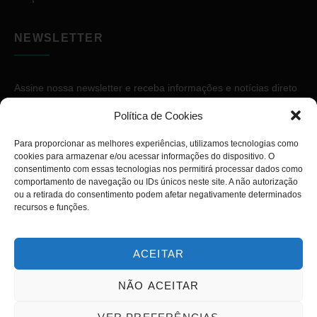
NEWSLETTER
Assine nossa newsletter e receba informações e notícias direto
no seu e-mail.
Política de Cookies
Para proporcionar as melhores experiências, utilizamos tecnologias como
cookies para armazenar e/ou acessar informações do dispositivo. O
consentimento com essas tecnologias nos permitirá processar dados como
comportamento de navegação ou IDs únicos neste site. A não autorização
ou a retirada do consentimento podem afetar negativamente determinados
ASSINAR
recursos e funções.
ACEITAR
NÃO ACEITAR
Copyright © 2026. Diário PcD. Todos os direitos reservados.