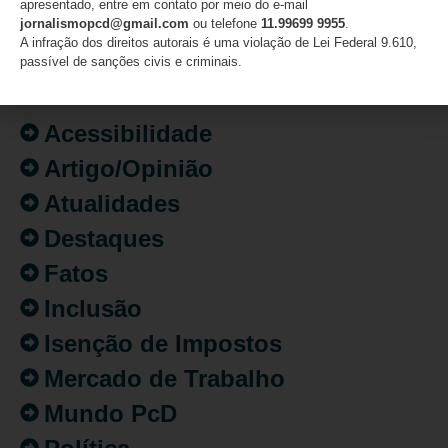
apresentado, entre em contato por meio do e-mail
jornalismopcd@gmail.com
ou telefone
11.99699 9955
.
A infração dos direitos autorais é uma violação de Lei Federal 9.610,
passível de sanções civis e criminais.
CATEGORIAS
Acessibilidade
Artigo/Opinião
Atualidades
Destaques
Fatos
Inclusão
Isenção de Impostos
Mercado de Trabalho
Mundo PcD