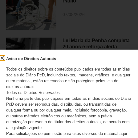
Paulo
07/08/2026
Lei Maria da Penha completa
20 anos e reforça alerta
sobre a violência contra
mulheres com deficiência
Aviso de Direitos Autorais
Todos os direitos sobre os conteúdos publicados em todas as mídias
07/08/2026
sociais do Diário PcD, incluindo textos, imagens, gráficos, e qualquer
outro material, estão reservados e são protegidos pelas leis de
direitos autorais.
Todos os Direitos Reservados.
Movimento PcD e Raros e
Nenhuma parte das publicações em todas as mídias sociais do Diário
PcD devem ser reproduzidas, distribuídas, ou transmitidas de
mais de 50 entidades
qualquer forma ou por qualquer meio, incluindo fotocópia, gravação,
brasileiras pedem retratação
ou outros métodos eletrônicos ou mecânicos, sem a prévia
do Estadão
autorização por escrito do titular dos direitos autorais, de acordo com
a legislação vigente.
06/08/2026
Para solicitações de permissão para usos diversos do material aqui