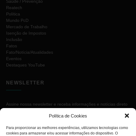
Saúde / Prevenção
Reatech
Política
Mundo PcD
Mercado de Trabalho
Isenção de Impostos
Inclusão
Fatos
Fato/Notícia/Atualidades
Eventos
Destaques YouTube
NEWSLETTER
Assine nossa newsletter e receba informações e notícias direto
no seu e-mail.
Política de Cookies
Para proporcionar as melhores experiências, utilizamos tecnologias como
cookies para armazenar e/ou acessar informações do dispositivo. O