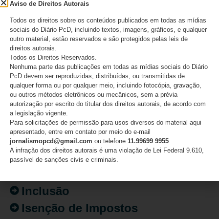
Aviso de Direitos Autorais
‘populismo judiciário’
Todos os direitos sobre os conteúdos publicados em todas as mídias
05/08/2026
sociais do Diário PcD, incluindo textos, imagens, gráficos, e qualquer
outro material, estão reservados e são protegidos pelas leis de
direitos autorais.
Todos os Direitos Reservados.
Nenhuma parte das publicações em todas as mídias sociais do Diário
PcD devem ser reproduzidas, distribuídas, ou transmitidas de
CATEGORIAS
qualquer forma ou por qualquer meio, incluindo fotocópia, gravação,
ou outros métodos eletrônicos ou mecânicos, sem a prévia
Acessibilidade
autorização por escrito do titular dos direitos autorais, de acordo com
a legislação vigente.
Artigo/Opinião
Para solicitações de permissão para usos diversos do material aqui
apresentado, entre em contato por meio do e-mail
Atualidades
jornalismopcd@gmail.com
ou telefone
11.99699 9955
.
A infração dos direitos autorais é uma violação de Lei Federal 9.610,
Destaques
passível de sanções civis e criminais.
Fatos
Inclusão
Isenção de Impostos