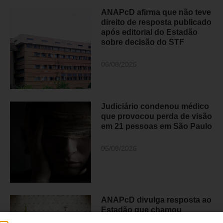
ANAPcD afirma que não teve
direito de resposta publicado
após editorial do Estadão
sobre decisão do STF
06/08/2026
Judiciário condenou médico
que provocou perda de visão
em 21 pessoas em São Paulo
05/08/2026
ANAPcD divulga resposta ao
Estadão que chamou
decisão do STF de