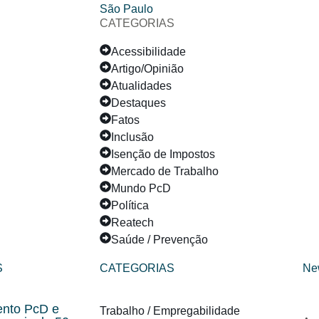
CATEGORIAS
Acessibilidade
Artigo/Opinião
Atualidades
Destaques
Fatos
Inclusão
Isenção de Impostos
Mercado de Trabalho
Mundo PcD
Política
Reatech
Saúde / Prevenção
S
CATEGORIAS
Ne
nto PcD e
Trabalho / Empregabilidade