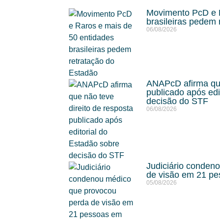
Movimento PcD e R
brasileiras pedem 
06/08/2026
ANAPcD afirma que
publicado após edi
decisão do STF
06/08/2026
Judiciário conden
de visão em 21 p
05/08/2026