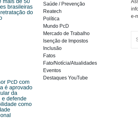
e mais de 50
Ass
Saúde / Prevenção
es brasileiras
inf
Reatech
retratação do
e-m
o
Política
Mundo PcD
Mercado de Trabalho
Isenção de Impostos
Inclusão
Fatos
Fato/Notícia/Atualidades
Eventos
Destaques YouTube
sor PcD com
ra é aprovado
tular da
e defende
bilidade como
dade
ional