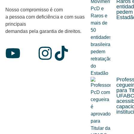
Raros 
entidad
Nosso compromisso é com
pedem 
a pessoa com deficiência e com suas
Estadã
principais
demandas pela garantia de direitos.
Profes
ceguei
para Ti
UFABC 
acessi
capaci
instituc