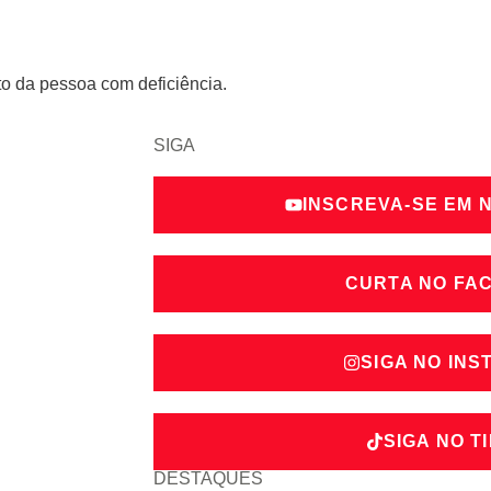
to da pessoa com deficiência.
SIGA
INSCREVA-SE EM 
CURTA NO FA
SIGA NO IN
SIGA NO T
DESTAQUES