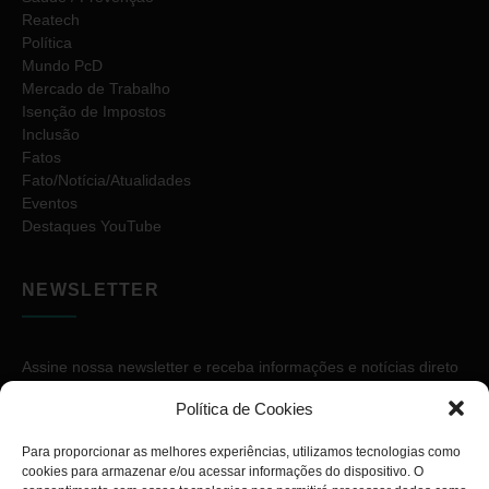
Reatech
Política
Mundo PcD
Mercado de Trabalho
Isenção de Impostos
Inclusão
Fatos
Fato/Notícia/Atualidades
Eventos
Destaques YouTube
NEWSLETTER
Assine nossa newsletter e receba informações e notícias direto
no seu e-mail.
Política de Cookies
Para proporcionar as melhores experiências, utilizamos tecnologias como
cookies para armazenar e/ou acessar informações do dispositivo. O