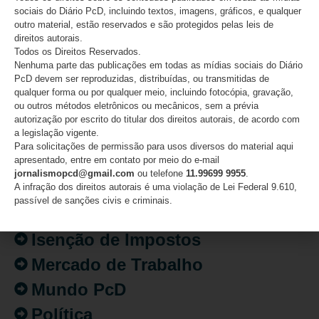
sociais do Diário PcD, incluindo textos, imagens, gráficos, e qualquer
outro material, estão reservados e são protegidos pelas leis de
direitos autorais.
CATEGORIAS
Todos os Direitos Reservados.
Nenhuma parte das publicações em todas as mídias sociais do Diário
PcD devem ser reproduzidas, distribuídas, ou transmitidas de
Acessibilidade
qualquer forma ou por qualquer meio, incluindo fotocópia, gravação,
ou outros métodos eletrônicos ou mecânicos, sem a prévia
Artigo/Opinião
autorização por escrito do titular dos direitos autorais, de acordo com
a legislação vigente.
Atualidades
Para solicitações de permissão para usos diversos do material aqui
apresentado, entre em contato por meio do e-mail
Destaques
jornalismopcd@gmail.com
ou telefone
11.99699 9955
.
Fatos
A infração dos direitos autorais é uma violação de Lei Federal 9.610,
passível de sanções civis e criminais.
Inclusão
Isenção de Impostos
Mercado de Trabalho
Mundo PcD
Política