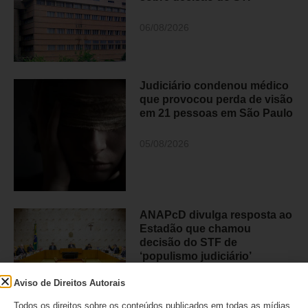
06/08/2026
Judiciário condenou médico
que provocou perda de visão
em 21 pessoas em São Paulo
05/08/2026
ANAPcD divulga resposta ao
Estadão que chamou
decisão do STF de
‘populismo judiciário’
Aviso de Direitos Autorais
05/08/2026
Todos os direitos sobre os conteúdos publicados em todas as mídias