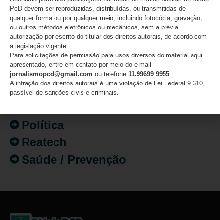
Atualidades
PcD devem ser reproduzidas, distribuídas, ou transmitidas de
qualquer forma ou por qualquer meio, incluindo fotocópia, gravação,
Destaques
ou outros métodos eletrônicos ou mecânicos, sem a prévia
Fatos
autorização por escrito do titular dos direitos autorais, de acordo com
a legislação vigente.
Inclusão
Para solicitações de permissão para usos diversos do material aqui
apresentado, entre em contato por meio do e-mail
Isenção de Impostos
jornalismopcd@gmail.com
ou telefone
11.99699 9955
.
A infração dos direitos autorais é uma violação de Lei Federal 9.610,
Mercado de Trabalho
passível de sanções civis e criminais.
Mundo PcD
Política
Reatech
Saúde / Prevenção