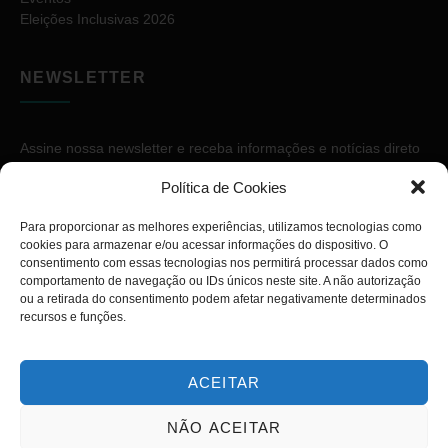
Eleições Inclusivas 2026
NEWSLETTER
Assine nossa newsletter e receba informações e notícias direto
no seu e-mail.
Política de Cookies
Para proporcionar as melhores experiências, utilizamos tecnologias como
cookies para armazenar e/ou acessar informações do dispositivo. O
consentimento com essas tecnologias nos permitirá processar dados como
comportamento de navegação ou IDs únicos neste site. A não autorização
ou a retirada do consentimento podem afetar negativamente determinados
ASSINAR
recursos e funções.
ACEITAR
NÃO ACEITAR
Copyright © 2026. Diário PcD. Todos os direitos reservados.