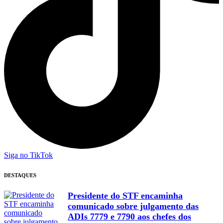
Siga no TikTok
DESTAQUES
Presidente do STF encaminha
comunicado sobre julgamento das
ADIs 7779 e 7790 aos chefes dos