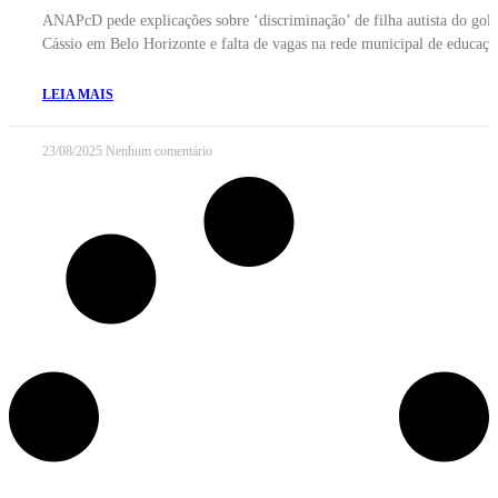
ANAPcD pede explicações sobre ‘discriminação’ de filha autista do gole
Cássio em Belo Horizonte e falta de vagas na rede municipal de educaçã
LEIA MAIS
23/08/2025
Nenhum comentário