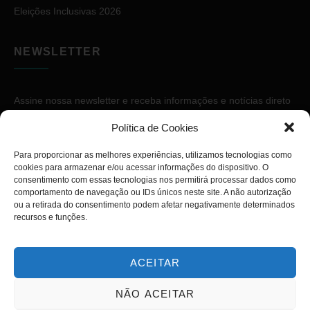
Eleições Inclusivas 2026
NEWSLETTER
Assine nossa newsletter e receba informações e notícias direto
no seu e-mail.
Política de Cookies
Para proporcionar as melhores experiências, utilizamos tecnologias como
cookies para armazenar e/ou acessar informações do dispositivo. O
consentimento com essas tecnologias nos permitirá processar dados como
comportamento de navegação ou IDs únicos neste site. A não autorização
ou a retirada do consentimento podem afetar negativamente determinados
ASSINAR
recursos e funções.
ACEITAR
NÃO ACEITAR
Copyright © 2026. Diário PcD. Todos os direitos reservados.