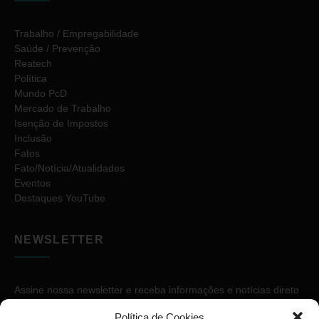
Trabalho / Empregabilidade
Saúde / Prevenção
Reatech
Política
Mundo PcD
Mercado de Trabalho
Isenção de Impostos
Inclusão
Fatos
Fato/Notícia/Atualidades
Eventos
Destaques YouTube
NEWSLETTER
Assine nossa newsletter e receba informações e notícias direto
no seu e-mail.
Política de Cookies