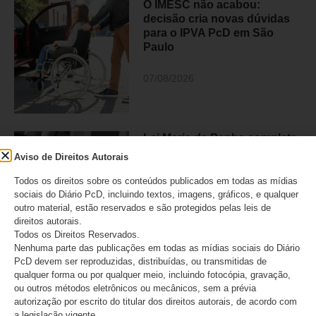
O IMESC não acabou:
decisão cria novas dúvidas
para o IPVA PcD em São
Paulo
07/08/2026
Lei Maria da Penha completa
20 anos e reforça alerta
Aviso de Direitos Autorais
sobre a violência contra
mulheres com deficiência
Todos os direitos sobre os conteúdos publicados em todas as mídias
sociais do Diário PcD, incluindo textos, imagens, gráficos, e qualquer
outro material, estão reservados e são protegidos pelas leis de
07/08/2026
direitos autorais.
Todos os Direitos Reservados.
Nenhuma parte das publicações em todas as mídias sociais do Diário
PcD devem ser reproduzidas, distribuídas, ou transmitidas de
Movimento PcD e Raros e
qualquer forma ou por qualquer meio, incluindo fotocópia, gravação,
mais de 50 entidades
ou outros métodos eletrônicos ou mecânicos, sem a prévia
brasileiras pedem retratação
autorização por escrito do titular dos direitos autorais, de acordo com
do Estadão
a legislação vigente.