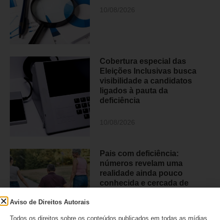
10/08/2026
Cobertura especial das
Eleições Inclusivas busca
visibilidade a candidatos
ligados à pauta da
deficiência
10/08/2026
Pais com deficiência:
números revelam uma
realidade ainda pouco
conhecida e cercada de
barreiras
Aviso de Direitos Autorais
09/08/2026
Todos os direitos sobre os conteúdos publicados em todas as mídias