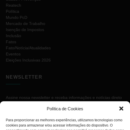
Reatech
Política
Mundo PcD
Mercado de Trabalho
Isenção de Impostos
Inclusão
Fatos
Fato/Notícia/Atualidades
Eventos
Eleições Inclusivas 2026
NEWSLETTER
Assine nossa newsletter e receba informações e notícias direto
no seu e-mail.
Política de Cookies
Para proporcionar as melhores experiências, utilizamos tecnologias como
cookies para armazenar e/ou acessar informações do dispositivo. O