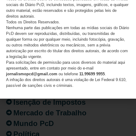
sociais do Diário PcD, incluindo textos, imagens, gráficos, e qualquer
outro material, estão reservados e são protegidos pelas leis de
direitos autorais.
CATEGORIAS
Todos os Direitos Reservados.
Nenhuma parte das publicações em todas as mídias sociais do Diário
PcD devem ser reproduzidas, distribuídas, ou transmitidas de
Acessibilidade
qualquer forma ou por qualquer meio, incluindo fotocópia, gravação,
ou outros métodos eletrônicos ou mecânicos, sem a prévia
Artigo/Opinião
autorização por escrito do titular dos direitos autorais, de acordo com
a legislação vigente.
Atualidades
Para solicitações de permissão para usos diversos do material aqui
apresentado, entre em contato por meio do e-mail
Destaques
jornalismopcd@gmail.com
ou telefone
11.99699 9955
.
Fatos
A infração dos direitos autorais é uma violação de Lei Federal 9.610,
passível de sanções civis e criminais.
Inclusão
Isenção de Impostos
Mercado de Trabalho
Mundo PcD
Política