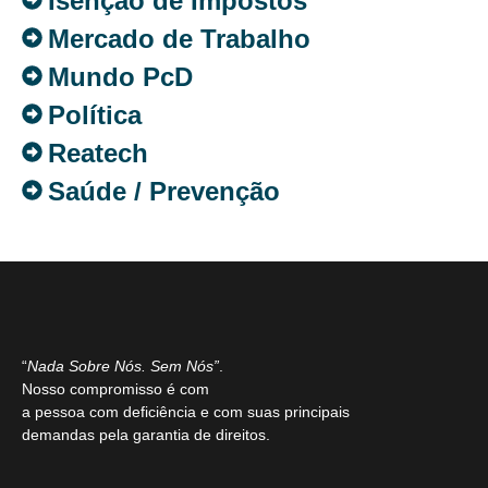
Isenção de Impostos
Mercado de Trabalho
Mundo PcD
Política
Reatech
Saúde / Prevenção
“
Nada Sobre Nós. Sem Nós”
.
Nosso compromisso é com
a pessoa com deficiência e com suas principais
demandas pela garantia de direitos.