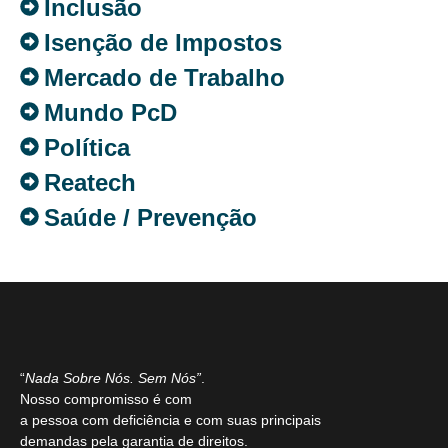
Inclusão
Isenção de Impostos
Mercado de Trabalho
Mundo PcD
Política
Reatech
Saúde / Prevenção
“
Nada Sobre Nós. Sem Nós”
.
Nosso compromisso é com
a pessoa com deficiência e com suas principais
demandas pela garantia de direitos.