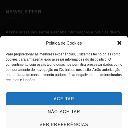
NEWSLETTER
Assine nossa newsletter e receba informações e notícias direto
no seu e-mail.
Política de Cookies
Para proporcionar as melhores experiências, utilizamos tecnologias como
cookies para armazenar e/ou acessar informações do dispositivo. O
consentimento com essas tecnologias nos permitirá processar dados como
comportamento de navegação ou IDs únicos neste site. A não autorização
ou a retirada do consentimento podem afetar negativamente determinados
ASSINAR
recursos e funções.
ACEITAR
NÃO ACEITAR
Copyright © 2026. Diário PcD. Todos os direitos reservados.
VER PREFERÊNCIAS