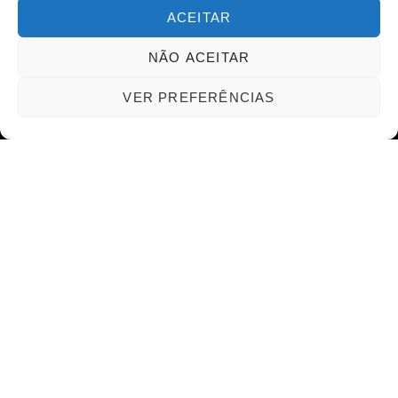
Reatech
ACEITAR
Política
Mundo PcD
NÃO ACEITAR
Mercado de Trabalho
Isenção de Impostos
VER PREFERÊNCIAS
Inclusão
Fatos
Fato/Notícia/Atualidades
Eventos
Destaques YouTube
NEWSLETTER
Assine nossa newsletter e receba informações e notícias direto
no seu e-mail.