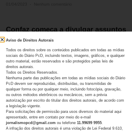
01/04/2023
Nenhum comentário
Confaz começa a divulgar assuntos
debatidos na reunião desta sexta-
Aviso de Direitos Autorais
feira, 31
Todos os direitos sobre os conteúdos publicados em todas as mídias
sociais do Diário PcD, incluindo textos, imagens, gráficos, e qualquer
Confaz começa a divulgar assuntos debatidos na reunião desta
outro material, estão reservados e são protegidos pelas leis de
sexta-feira, 31
direitos autorais.
Todos os Direitos Reservados.
LEIA MAIS
Nenhuma parte das publicações em todas as mídias sociais do Diário
PcD devem ser reproduzidas, distribuídas, ou transmitidas de
qualquer forma ou por qualquer meio, incluindo fotocópia, gravação,
01/04/2023
Nenhum comentário
ou outros métodos eletrônicos ou mecânicos, sem a prévia
autorização por escrito do titular dos direitos autorais, de acordo com
a legislação vigente.
Para solicitações de permissão para usos diversos do material aqui
Desemprego e fim de isenções: o
apresentado, entre em contato por meio do e-mail
que pode acontecer após a reunião
jornalismopcd@gmail.com
ou telefone
11.99699 9955
.
A infração dos direitos autorais é uma violação de Lei Federal 9.610,
do CONFAZ