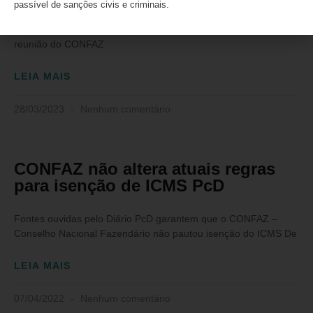
passível de sanções civis e criminais.
Desemprego e fim de isenções: o que pode acontecer após a
reunião do CONFAZ
LEIA MAIS
28/03/2023
Nenhum comentário
CONFAZ não altera atuais regras
para isenção de ICMS PcD
Fontes ouvidas pelo Diário PcD garantem que o CONFAZ –
Conselho Nacional Fazendário não pautou isenção do ICMS De
LEIA MAIS
07/04/2022
Nenhum comentário