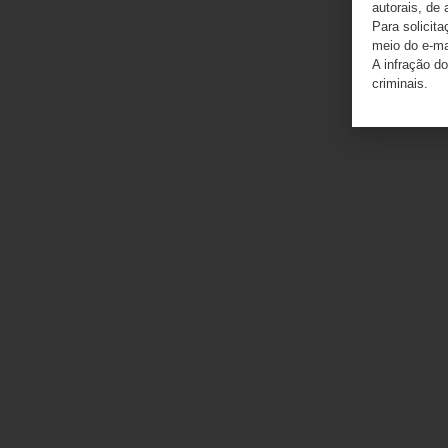
autorais, de 
Para solicit
meio do e-m
A infração do
criminais.