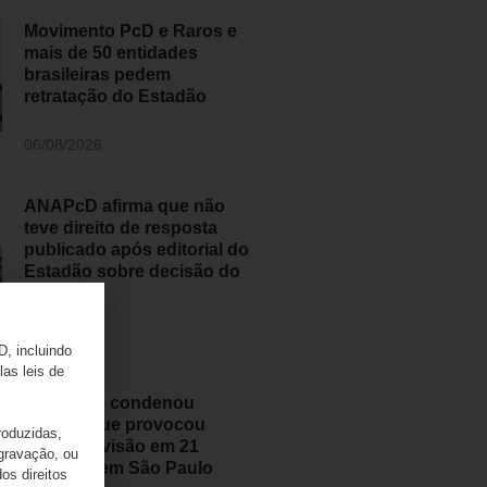
Movimento PcD e Raros e
mais de 50 entidades
brasileiras pedem
retratação do Estadão
06/08/2026
ANAPcD afirma que não
teve direito de resposta
publicado após editorial do
Estadão sobre decisão do
STF
06/08/2026
D, incluindo
las leis de
Judiciário condenou
médico que provocou
roduzidas,
perda de visão em 21
 gravação, ou
pessoas em São Paulo
os direitos