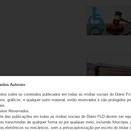
eitos Autorais
eitos sobre os conteúdos publicados em todas as mídias sociais do Diário Pc
ns, gráficos, e qualquer outro material, estão reservados e são protegidos pe
ais.
eitos Reservados.
e das publicações em todas as mídias sociais do Diário PcD devem ser rep
 ou transmitidas de qualquer forma ou por qualquer meio, incluindo fotocópia,
s eletrônicos ou mecânicos, sem a prévia autorização por escrito do titular d