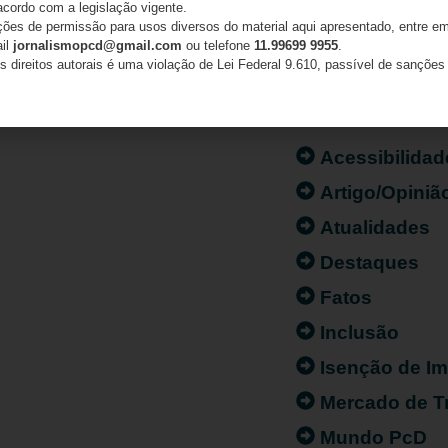
acordo com a legislação vigente.
ações de permissão para usos diversos do material aqui apresentado, entre em
ail
jornalismopcd@gmail.com
ou telefone
11.99699 9955
.
s direitos autorais é uma violação de Lei Federal 9.610, passível de sanções 
CATEGORIAS
Acessibilidad
Artigo/Opiniã
Atualidades
Destaques
Fatos
Inclusão
Isenção de I
Mercado de T
Mundo PcD