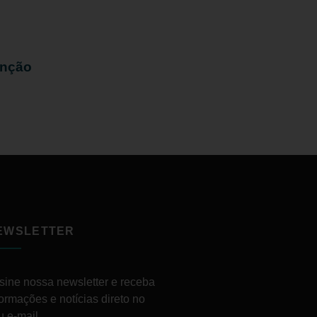
enção
EWSLETTER
sine nossa newsletter e receba
formações e notícias direto no
u e-mail.