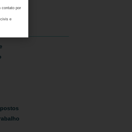
 contato por
05/08/2026
civis e
e
o
mpostos
rabalho