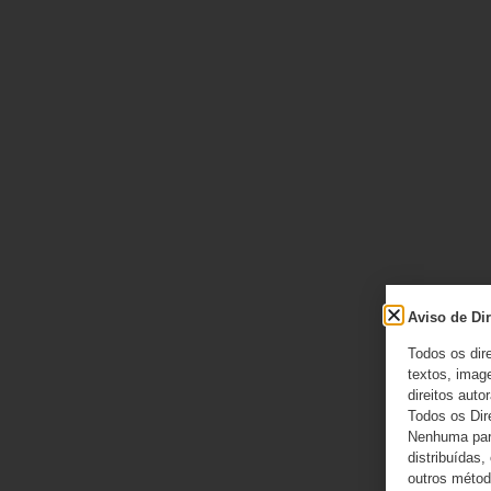
Aviso de Dir
Todos os dir
textos, image
direitos autor
Todos os Dir
Nenhuma part
distribuídas,
outros método