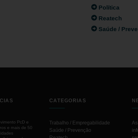
Política
Reatech
Saúde / Prev
CIAS
CATEGORIAS
N
vimento PcD e
Trabalho / Empregabilidade
As
ros e mais de 50
Saúde / Prevenção
in
tidades
Reatech
se