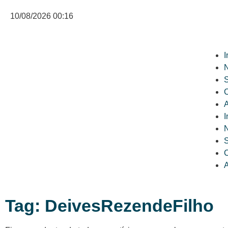
10/08/2026 00:16
I
N
C
A
I
N
C
A
Tag: DeivesRezendeFilho