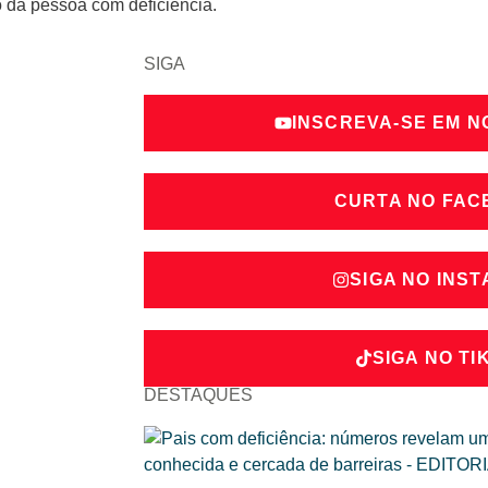
o da pessoa com deficiência.
SIGA
INSCREVA-SE EM 
CURTA NO FA
SIGA NO INS
SIGA NO TI
DESTAQUES