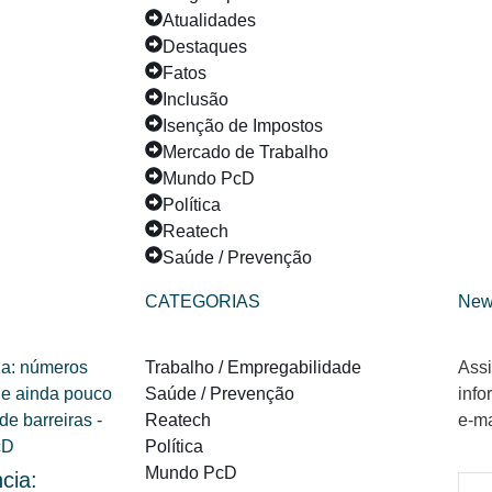
Atualidades
Destaques
Fatos
Inclusão
Isenção de Impostos
Mercado de Trabalho
Mundo PcD
Política
Reatech
Saúde / Prevenção
CATEGORIAS
New
Trabalho / Empregabilidade
Assi
Saúde / Prevenção
info
Reatech
e-ma
Política
Mundo PcD
cia: