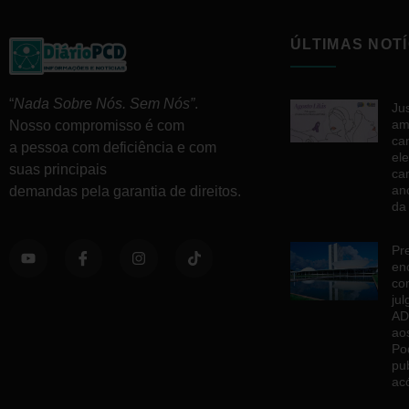
ÚLTIMAS NOTÍ
“
Nada Sobre Nós. Sem Nós”
.
Jus
am
Nosso compromisso é com
ca
a pessoa com deficiência e com
el
suas principais
ca
an
demandas pela garantia de direitos.
da
Pr
en
co
ju
AD
ao
Po
pu
ac