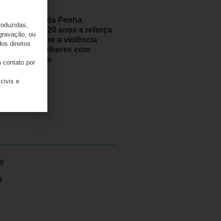
Lei Maria da Penha
roduzidas,
completa 20 anos e reforça
 gravação, ou
alerta sobre a violência
os direitos
contra mulheres com
deficiência
 contato por
07/08/2026
civis e
e
o