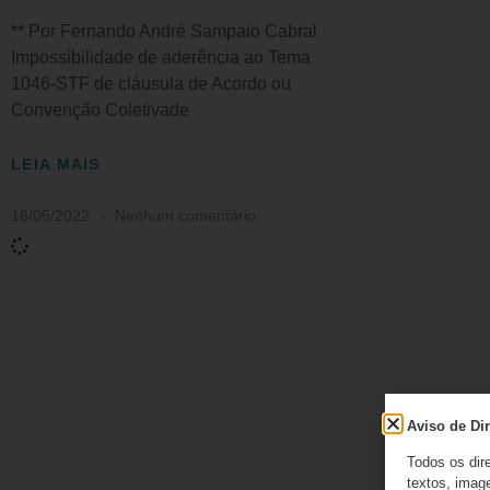
** Por Fernando André Sampaio Cabral
Impossibilidade de aderência ao Tema
1046-STF de cláusula de Acordo ou
Convenção Coletivade
LEIA MAIS
16/05/2022
Nenhum comentário
Aviso de Dir
Todos os dir
textos, image