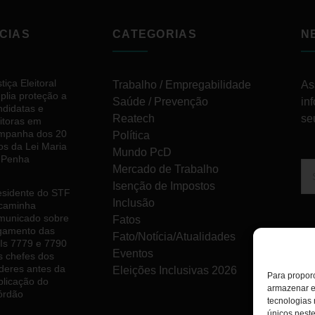
CIAS
CATEGORIAS
N
tiça Eleitoral
Trabalho / Empregabilidade
As
plia proteção a
Saúde / Prevenção
in
ndidatas e
Reatech
se
eitoras em
mpanha dos 20
Política
os da Lei Maria
Mundo PcD
 Penha
Mercado de Trabalho
Isenção de Impostos
esidente do STF
Inclusão
caminha
municado sobre
Fatos
lgamento das
Fato/Notícia/Atualidades
Is 7779 e 7790
Eventos
s chefes dos
deres antes da
Eleições Inclusivas 2026
Para proporc
blicação do
armazenar e
órdão
tecnologias
únicos neste