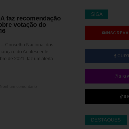
SIGA
 faz recomendação
obre votação do
46
INSCREVA
 Conselho Nacional dos
riança e do Adolescente,
CUR
ro de 2021, faz um alerta
SIG
Nenhum comentário
S
DESTAQUES