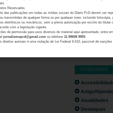
ais.
eitos Reservados.
e das publicações em todas as mídias sociais do Diário PcD devem ser rep
 ou transmitidas de qualquer forma ou por qualquer meio, incluindo fotocópia,
s eletrônicos ou mecânicos, sem a prévia autorização por escrito do titular d
acordo com a legislação vigente.
ações de permissão para usos diversos do material aqui apresentado, entre em
ail
jornalismopcd@gmail.com
ou telefone
11.99699 9955
.
s direitos autorais é uma violação de Lei Federal 9.610, passível de sanções 
CATEGORIAS
Acessibilidad
Artigo/Opiniã
Atualidades
Destaques