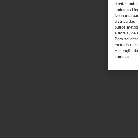
direitos autor
Todos os Dir
Nenhuma part
distribuídas,
outros método
autorais, de 
Para solicit
meio do e-m
A infração do
criminais.