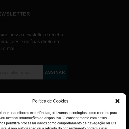
EWSLETTER
sine nossa newsletter e receba
formações e notícias direto no
u e-mail.
ASSINAR
Política de Cookies
ionar as melhores experiências, utilizamos tecnologias como cookies para
/ou acessar informações do dispositivo. O consentimento com essas
 nos permitirá processar dados como comportamento de navegação ou IDs
 site. A não autorização ou a retirada do consentimento podem afetar