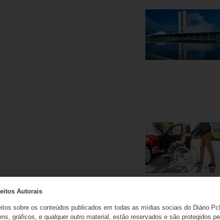
eitos Autorais
eitos sobre os conteúdos publicados em todas as mídias sociais do Diário Pc
ns, gráficos, e qualquer outro material, estão reservados e são protegidos pe