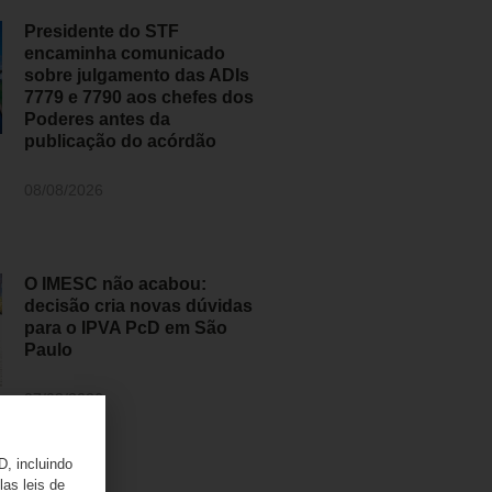
Presidente do STF
encaminha comunicado
sobre julgamento das ADIs
7779 e 7790 aos chefes dos
Poderes antes da
publicação do acórdão
08/08/2026
O IMESC não acabou:
decisão cria novas dúvidas
para o IPVA PcD em São
Paulo
07/08/2026
D, incluindo
las leis de