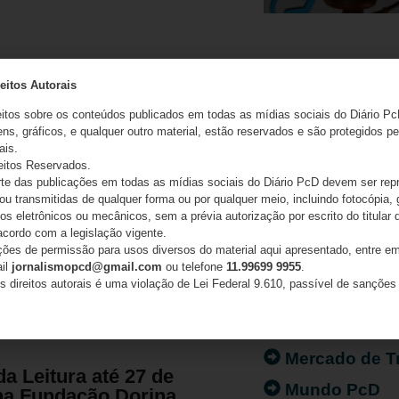
nclusivo passa a
eitos Autorais
apoio da Fundação
CATEGORIAS
owill
eitos sobre os conteúdos publicados em todas as mídias sociais do Diário Pc
ns, gráficos, e qualquer outro material, estão reservados e são protegidos pe
Acessibilidad
ais.
sivo passa a receber apoio da
eitos Reservados.
Artigo/Opiniã
ina Nowill
e das publicações em todas as mídias sociais do Diário PcD devem ser rep
 ou transmitidas de qualquer forma ou por qualquer meio, incluindo fotocópia,
Atualidades
s eletrônicos ou mecânicos, sem a prévia autorização por escrito do titular d
Destaques
acordo com a legislação vigente.
ações de permissão para usos diversos do material aqui apresentado, entre em
Fatos
ail
jornalismopcd@gmail.com
ou telefone
11.99699 9955
.
s direitos autorais é uma violação de Lei Federal 9.610, passível de sanções 
Inclusão
Nenhum comentário
Isenção de I
Mercado de T
a Leitura até 27 de
Mundo PcD
na Fundação Dorina