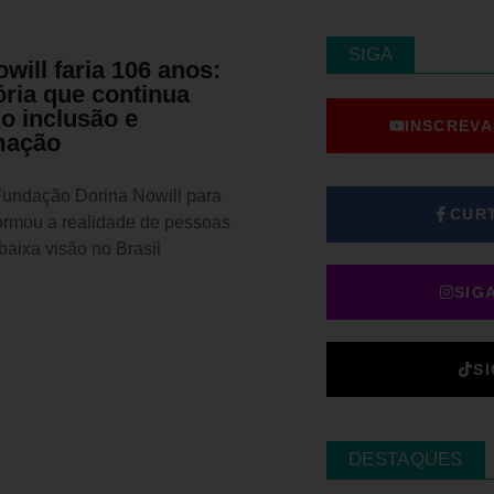
SIGA
will faria 106 anos:
ória que continua
o inclusão e
INSCREVA
mação
Fundação Dorina Nowill para
CUR
ormou a realidade de pessoas
aixa visão no Brasil
SIG
S
DESTAQUES