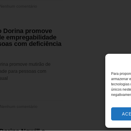
Nenhum comentário
 Dorina promove
de empregabilidade
soas com deficiência
ina promove mutirão de
ade para pessoas com
Para proporc
sual
armazenar e
tecnologias
únicos neste
negativamen
Nenhum comentário
AC