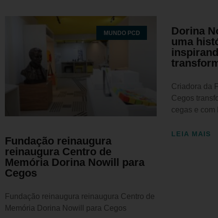
Dorina No
MUNDO PCD
uma hist
inspirand
transfor
Criadora da 
Cegos transf
cegas e com b
LEIA MAIS
Fundação reinaugura
reinaugura Centro de
Memória Dorina Nowill para
Cegos
Fundação reinaugura reinaugura Centro de
Memória Dorina Nowill para Cegos