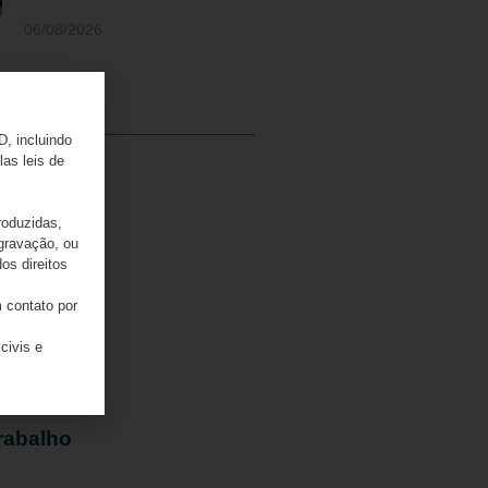
06/08/2026
D, incluindo
las leis de
e
o
roduzidas,
 gravação, ou
os direitos
 contato por
civis e
mpostos
rabalho