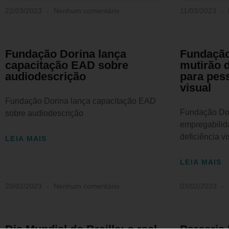
22/03/2023
Nenhum comentário
11/03/2023
Fundação Dorina lança
Fundação
capacitação EAD sobre
mutirão 
audiodescrição
para pes
visual
Fundação Dorina lança capacitação EAD
Fundação Dor
sobre audiodescrição
empregabilid
deficiência vi
LEIA MAIS
LEIA MAIS
20/02/2023
Nenhum comentário
03/02/2023