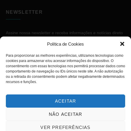
NEWSLETTER
Assine nossa newsletter e receba informações e notícias direto
no seu e-mail.
Política de Cookies
Para proporcionar as melhores experiências, utilizamos tecnologias como
cookies para armazenar e/ou acessar informações do dispositivo. O
consentimento com essas tecnologias nos permitirá processar dados como
comportamento de navegação ou IDs únicos neste site. A não autorização
ou a retirada do consentimento podem afetar negativamente determinados
ASSINAR
recursos e funções.
ACEITAR
NÃO ACEITAR
Copyright © 2026. Diário PcD. Todos os direitos reservados.
VER PREFERÊNCIAS