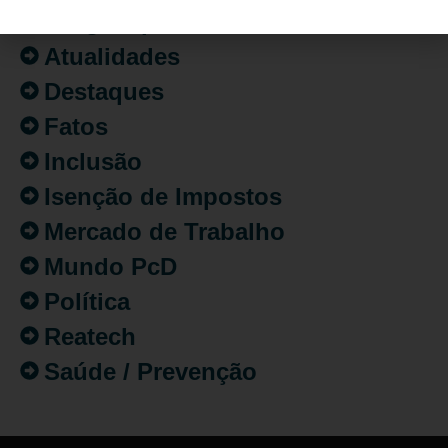
Artigo/Opinião
Atualidades
Destaques
Fatos
Inclusão
Isenção de Impostos
Mercado de Trabalho
Mundo PcD
Política
Reatech
Saúde / Prevenção