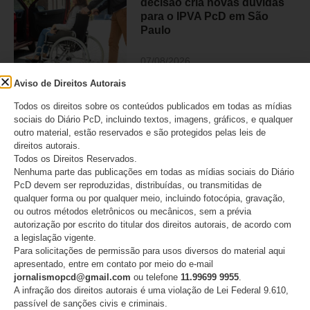
decisão cria novas dúvidas
para o IPVA PcD em São
Paulo
07/08/2026
Aviso de Direitos Autorais
Todos os direitos sobre os conteúdos publicados em todas as mídias
Lei Maria da Penha completa
sociais do Diário PcD, incluindo textos, imagens, gráficos, e qualquer
20 anos e reforça alerta
outro material, estão reservados e são protegidos pelas leis de
direitos autorais.
sobre a violência contra
Todos os Direitos Reservados.
mulheres com deficiência
Nenhuma parte das publicações em todas as mídias sociais do Diário
PcD devem ser reproduzidas, distribuídas, ou transmitidas de
07/08/2026
qualquer forma ou por qualquer meio, incluindo fotocópia, gravação,
ou outros métodos eletrônicos ou mecânicos, sem a prévia
autorização por escrito do titular dos direitos autorais, de acordo com
a legislação vigente.
Para solicitações de permissão para usos diversos do material aqui
CATEGORIAS
apresentado, entre em contato por meio do e-mail
jornalismopcd@gmail.com
ou telefone
11.99699 9955
.
A infração dos direitos autorais é uma violação de Lei Federal 9.610,
Acessibilidade
passível de sanções civis e criminais.