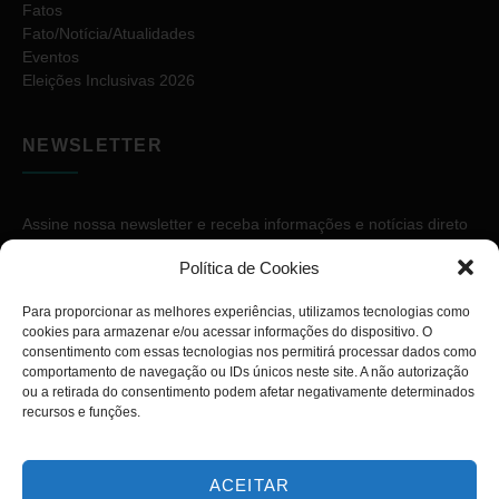
Fatos
Fato/Notícia/Atualidades
Eventos
Eleições Inclusivas 2026
NEWSLETTER
Assine nossa newsletter e receba informações e notícias direto
no seu e-mail.
Política de Cookies
Para proporcionar as melhores experiências, utilizamos tecnologias como
cookies para armazenar e/ou acessar informações do dispositivo. O
consentimento com essas tecnologias nos permitirá processar dados como
comportamento de navegação ou IDs únicos neste site. A não autorização
ou a retirada do consentimento podem afetar negativamente determinados
ASSINAR
recursos e funções.
ACEITAR