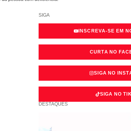
SIGA
INSCREVA-SE EM 
CURTA NO FA
SIGA NO INS
SIGA NO TI
DESTAQUES