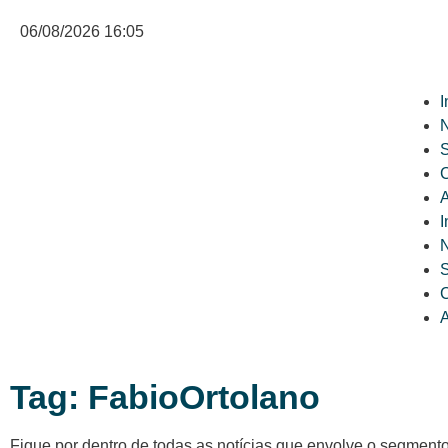
06/08/2026 16:05
I
N
C
A
I
N
C
A
Tag: FabioOrtolano
Fique por dentro de todas as notícias que envolve o segment