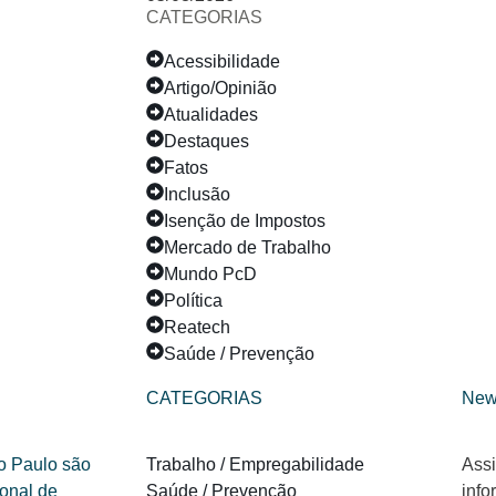
CATEGORIAS
Acessibilidade
Artigo/Opinião
Atualidades
Destaques
Fatos
Inclusão
Isenção de Impostos
Mercado de Trabalho
Mundo PcD
Política
Reatech
Saúde / Prevenção
CATEGORIAS
New
Trabalho / Empregabilidade
Assi
Saúde / Prevenção
info